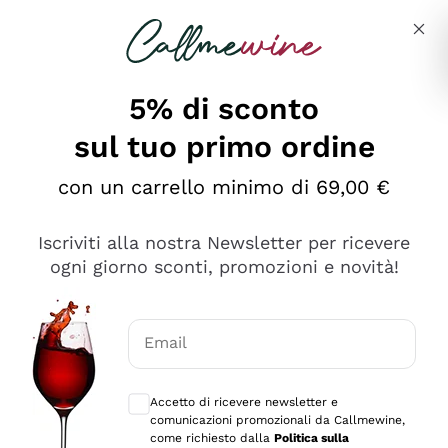
Salta al contenuto principale
Descrivi cosa stai cercando
5% di sconto
sul tuo primo ordine
Ottimo
con un carrello minimo di 69,00 €
4,5
/5
2.559
Iscriviti alla nostra Newsletter per ricevere
recensioni
ogni giorno sconti, promozioni e novità!
Le nostre recensioni a 4 e 5 stelle.
Clicca qui per leggerle tutte >
Email
Precedente
Successivo
Consensi opzionali per ricevere comunica
Accetto di ricevere newsletter e
Oggi
comunicazioni promozionali da Callmewine,
Il catalogo offre moltissime possibilità di scelta tra tanti
come richiesto dalla
Politica sulla