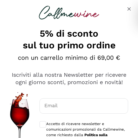
Salta al contenuto principale
Descrivi cosa stai cercando
5% di sconto
sul tuo primo ordine
Ottimo
con un carrello minimo di 69,00 €
4,5
/5
2.559
Iscriviti alla nostra Newsletter per ricevere
recensioni
ogni giorno sconti, promozioni e novità!
Le nostre recensioni a 4 e 5 stelle.
Clicca qui per leggerle tutte >
Email
Precedente
Successivo
Consensi opzionali per ricevere comunica
Accetto di ricevere newsletter e
Oggi
comunicazioni promozionali da Callmewine,
Il catalogo offre moltissime possibilità di scelta tra tanti
come richiesto dalla
Politica sulla