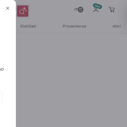
IT
Distillati
Provenienza
Altri
no
ioni e offerte personalizzate