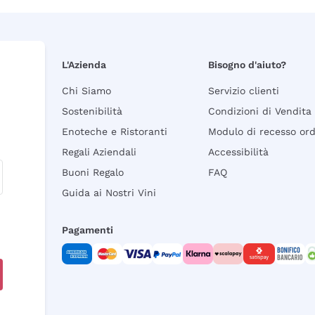
L'Azienda
Bisogno d'aiuto?
Chi Siamo
Servizio clienti
Sostenibilità
Condizioni di Vendita
Enoteche e Ristoranti
Modulo di recesso or
Regali Aziendali
Accessibilità
Buoni Regalo
FAQ
Guida ai Nostri Vini
Pagamenti