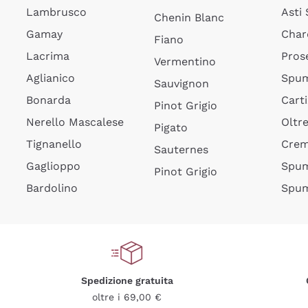
Lambrusco
Asti
Chenin Blanc
Gamay
Char
Fiano
Lacrima
Pros
Vermentino
Aglianico
Spum
Sauvignon
Bonarda
Cart
Pinot Grigio
Nerello Mascalese
Oltr
Pigato
Tignanello
Cre
Sauternes
Gaglioppo
Spum
Pinot Grigio
Bardolino
Spum
Spedizione gratuita
oltre i 69,00 €