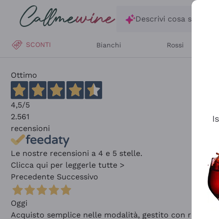
Salta al contenuto principale
Descrivi cosa stai ce
SCONTI
Bianchi
Rossi
Ottimo
4,5
/5
2.561
I
recensioni
Le nostre recensioni a 4 e 5 stelle.
Clicca qui per leggerle tutte >
Precedente
Successivo
Oggi
Acquisto semplice nelle modalità, gestito con rapidità 