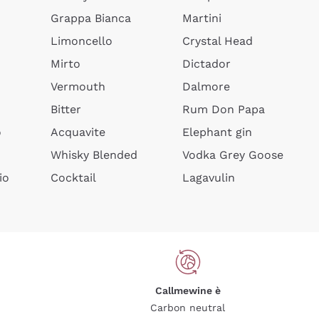
Grappa Bianca
Martini
Limoncello
Crystal Head
Mirto
Dictador
Vermouth
Dalmore
Bitter
Rum Don Papa
o
Acquavite
Elephant gin
Whisky Blended
Vodka Grey Goose
io
Cocktail
Lagavulin
Callmewine è
Carbon neutral