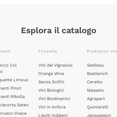
Esplora il catalogo
manti
Filosofie
Produttori Vin
ecco Col
Vini del Vignaiolo
Sedilesu
do
Orange Wine
Bastianich
quette Limoux
Senza Solfiti
Ceretto
anti Pinot
Vini Biologici
Masseto
anti Ribolla
Vini Biodinamici
Agrapart
ciacorta Saten
Vini in Anfora
Quintarelli
rusco Vivace
Lieviti Indigeni
Jacquesson