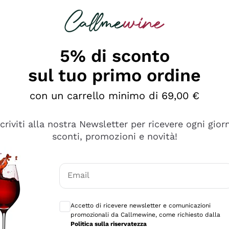
rcando
Champagne
Spumanti
Tutti i Vini
5% di sconto
sul tuo primo ordine
con un carrello minimo di 69,00 €
scriviti alla nostra Newsletter per ricevere ogni gior
sconti, promozioni e novità!
Email
Consensi opzionali per ricevere comunicaz
Accetto di ricevere newsletter e comunicazioni
promozionali da Callmewine, come richiesto dalla
e professionalità
Politica sulla riservatezza