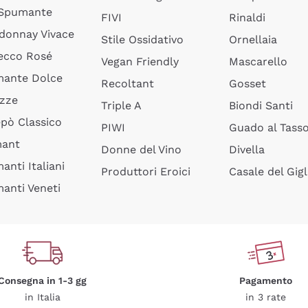
 Spumante
FIVI
Rinaldi
donnay Vivace
Stile Ossidativo
Ornellaia
ecco Rosé
Vegan Friendly
Mascarello
ante Dolce
Recoltant
Gosset
izze
Triple A
Biondi Santi
epò Classico
PIWI
Guado al Tass
mant
Donne del Vino
Divella
anti Italiani
Produttori Eroici
Casale del Gigl
anti Veneti
Consegna in 1-3 gg
Pagamento
in Italia
in 3 rate