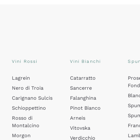
Vini Rossi
Vini Bianchi
Spu
Lagrein
Catarratto
Pros
Fon
Nero di Troia
Sancerre
Blan
Carignano Sulcis
Falanghina
Spum
Schioppettino
Pinot Bianco
Spum
Rosso di
Arneis
Montalcino
Fran
Vitovska
Morgon
Lamb
Verdicchio