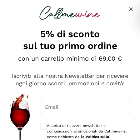
Salta al contenuto principale
Descrivi cosa stai cercando
5% di sconto
sul tuo primo ordine
Ottimo
con un carrello minimo di 69,00 €
4,5
/5
2.559
Iscriviti alla nostra Newsletter per ricevere
recensioni
ogni giorno sconti, promozioni e novità!
Le nostre recensioni a 4 e 5 stelle.
Clicca qui per leggerle tutte >
Email
Precedente
Successivo
Consensi opzionali per ricevere comunica
Accetto di ricevere newsletter e
Oggi
comunicazioni promozionali da Callmewine,
Il catalogo offre moltissime possibilità di scelta tra tanti
come richiesto dalla
Politica sulla