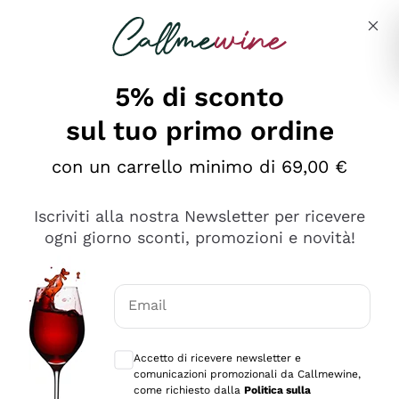
Salta al contenuto principale
Descrivi cosa stai cercando
5% di sconto
sul tuo primo ordine
Ottimo
con un carrello minimo di 69,00 €
4,5
/5
2.561
Iscriviti alla nostra Newsletter per ricevere
recensioni
ogni giorno sconti, promozioni e novità!
Le nostre recensioni a 4 e 5 stelle.
Clicca qui per leggerle tutte >
Email
Precedente
Successivo
Consensi opzionali per ricevere comunica
Accetto di ricevere newsletter e
Oggi
comunicazioni promozionali da Callmewine,
Acquisto semplice nelle modalità, gestito con rapidità e
come richiesto dalla
Politica sulla