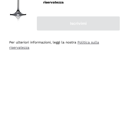
professionalità
riservatezza
Acquirente verificato
Iscrivimi
Ieri
Seri affidabili
Per ulteriori informazioni, leggi la nostra
Politica sulla
riservatezza
Acquirente verificato
Ieri
Il catalogo offre moltissime possibilità di scelta tra tanti
prodotti diversi e con un ampio range di prezzo. Le
indicazioni dei consulenti sono estremamente chiare e
conformi alle caratteristiche dei prodotti acquistati
Acquirente verificato