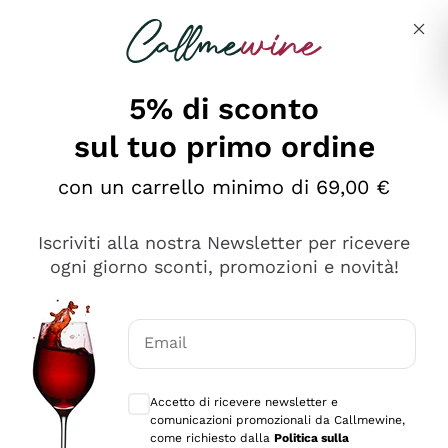
Salta al contenuto principale
Descrivi cosa stai cercando
5% di sconto
sul tuo primo ordine
Ottimo
con un carrello minimo di 69,00 €
4,5
/5
2.551
Iscriviti alla nostra Newsletter per ricevere
recensioni
ogni giorno sconti, promozioni e novità!
Le nostre recensioni a 4 e 5 stelle.
Clicca qui per leggerle tutte >
Email
Precedente
Successivo
Consensi opzionali per ricevere comunica
Accetto di ricevere newsletter e
Oggi
comunicazioni promozionali da Callmewine,
Perfetti e attenti al cliente
come richiesto dalla
Politica sulla