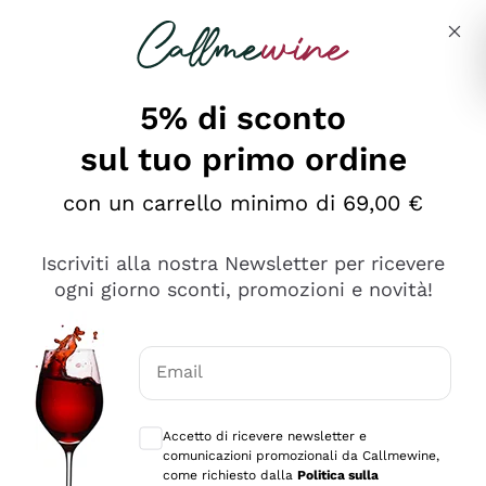
Salta al contenuto principale
Descrivi cosa stai cercando
5% di sconto
sul tuo primo ordine
Ottimo
con un carrello minimo di 69,00 €
4,5
/5
2.552
Iscriviti alla nostra Newsletter per ricevere
recensioni
ogni giorno sconti, promozioni e novità!
Le nostre recensioni a 4 e 5 stelle.
Clicca qui per leggerle tutte >
Email
Precedente
Successivo
Consensi opzionali per ricevere comunica
Accetto di ricevere newsletter e
Oggi
comunicazioni promozionali da Callmewine,
Ottima facilità di acquisto sul sito e consegna
come richiesto dalla
Politica sulla