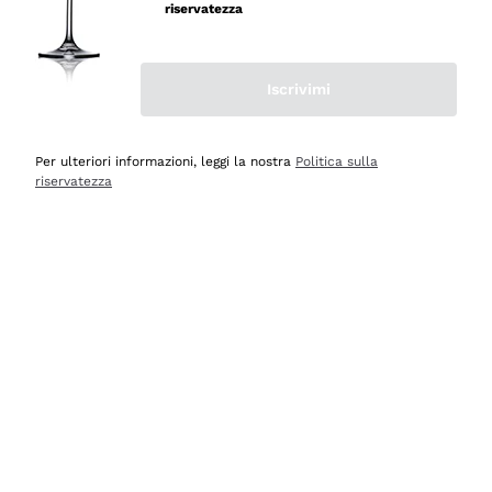
velocissima
riservatezza
Acquirente verificato
Iscrivimi
Ieri
Perfetti e attenti al cliente
Per ulteriori informazioni, leggi la nostra
Politica sulla
riservatezza
Acquirente verificato
Ieri
Semplice nell'uso, puntuali e veloci.
Acquirente verificato
Ieri
Ottima come sempre!