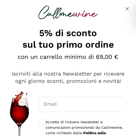
Salta al contenuto principale
Descrivi cosa stai cercando
5% di sconto
sul tuo primo ordine
Ottimo
con un carrello minimo di 69,00 €
4,5
/5
2.566
Iscriviti alla nostra Newsletter per ricevere
recensioni
ogni giorno sconti, promozioni e novità!
Le nostre recensioni a 4 e 5 stelle.
Clicca qui per leggerle tutte >
Email
Precedente
Successivo
Consensi opzionali per ricevere comunica
Accetto di ricevere newsletter e
2 Giorni Fa
comunicazioni promozionali da Callmewine,
Ordine tutto ok, niente da dire a riguardo. Il sito in se
come richiesto dalla
Politica sulla