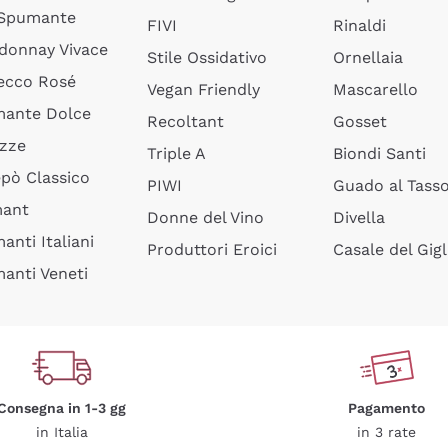
 Spumante
FIVI
Rinaldi
donnay Vivace
Stile Ossidativo
Ornellaia
ecco Rosé
Vegan Friendly
Mascarello
ante Dolce
Recoltant
Gosset
izze
Triple A
Biondi Santi
epò Classico
PIWI
Guado al Tass
mant
Donne del Vino
Divella
anti Italiani
Produttori Eroici
Casale del Gigl
anti Veneti
Consegna in 1-3 gg
Pagamento
in Italia
in 3 rate