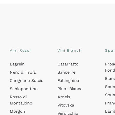
Vini Rossi
Vini Bianchi
Spu
Lagrein
Catarratto
Pros
Fon
Nero di Troia
Sancerre
Blan
Carignano Sulcis
Falanghina
Spum
Schioppettino
Pinot Bianco
Spum
Rosso di
Arneis
Montalcino
Fran
Vitovska
Morgon
Lamb
Verdicchio