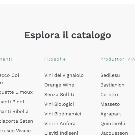
Esplora il catalogo
manti
Filosofie
Produttori Vin
ecco Col
Vini del Vignaiolo
Sedilesu
do
Orange Wine
Bastianich
quette Limoux
Senza Solfiti
Ceretto
anti Pinot
Vini Biologici
Masseto
anti Ribolla
Vini Biodinamici
Agrapart
ciacorta Saten
Vini in Anfora
Quintarelli
rusco Vivace
Lieviti Indigeni
Jacquesson