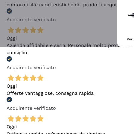
conformi alle caratteristiche dei prodotti acquistati
Acquirente verificato
Oggi
Per 
Azienda affidabile e seria. Personale molto profession
consiglio
Acquirente verificato
Oggi
Offerte vantaggiose, consegna rapida
Acquirente verificato
Oggi
Ottimo e rapido, un’esperienza da ripetere