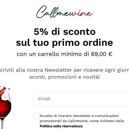
rcando
Champagne
Spumanti
Tutti i Vini
5% di sconto
sul tuo primo ordine
con un carrello minimo di 69,00 €
scriviti alla nostra Newsletter per ricevere ogni gior
sconti, promozioni e novità!
Email
Consensi opzionali per ricevere comunicaz
Accetto di ricevere newsletter e comunicazioni
promozionali da Callmewine, come richiesto dalla
tanti prodotti diversi e con un ampio range di prezzo. Le 
Politica sulla riservatezza