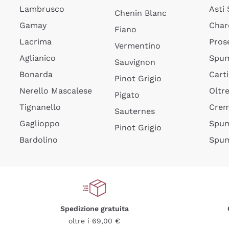
Lambrusco
Asti
Chenin Blanc
Gamay
Char
Fiano
Lacrima
Pros
Vermentino
Aglianico
Spum
Sauvignon
Bonarda
Cart
Pinot Grigio
Nerello Mascalese
Oltr
Pigato
Tignanello
Cre
Sauternes
Gaglioppo
Spum
Pinot Grigio
Bardolino
Spum
Spedizione gratuita
oltre i 69,00 €