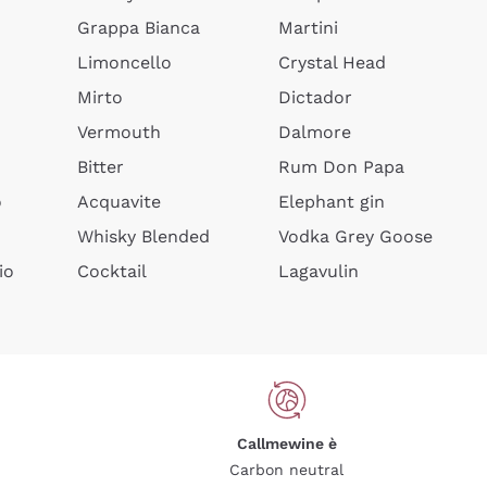
Grappa Bianca
Martini
Limoncello
Crystal Head
Mirto
Dictador
Vermouth
Dalmore
Bitter
Rum Don Papa
o
Acquavite
Elephant gin
Whisky Blended
Vodka Grey Goose
io
Cocktail
Lagavulin
Callmewine è
Carbon neutral