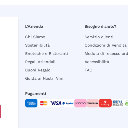
L'Azienda
Bisogno d'aiuto?
Chi Siamo
Servizio clienti
Sostenibilità
Condizioni di Vendita
Enoteche e Ristoranti
Modulo di recesso or
Regali Aziendali
Accessibilità
Buoni Regalo
FAQ
Guida ai Nostri Vini
Pagamenti