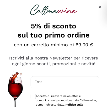
Salta al contenuto principale
Descrivi cosa stai cercando
5% di sconto
sul tuo primo ordine
Ottimo
con un carrello minimo di 69,00 €
4,5
/5
2.552
Iscriviti alla nostra Newsletter per ricevere
recensioni
ogni giorno sconti, promozioni e novità!
Le nostre recensioni a 4 e 5 stelle.
Clicca qui per leggerle tutte >
Email
Precedente
Successivo
Consensi opzionali per ricevere comunica
Accetto di ricevere newsletter e
Oggi
comunicazioni promozionali da Callmewine,
Ottima facilità di acquisto sul sito e consegna
come richiesto dalla
Politica sulla