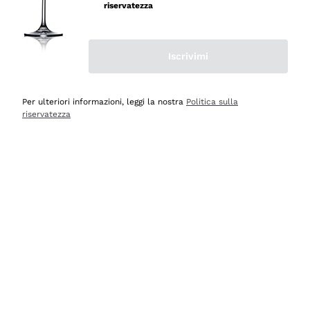
velocissima
riservatezza
Acquirente verificato
Iscrivimi
Ieri
Perfetti e attenti al cliente
Per ulteriori informazioni, leggi la nostra
Politica sulla
riservatezza
Acquirente verificato
2 Giorni Fa
Semplice nell'uso, puntuali e veloci.
Acquirente verificato
2 Giorni Fa
Ottima come sempre!