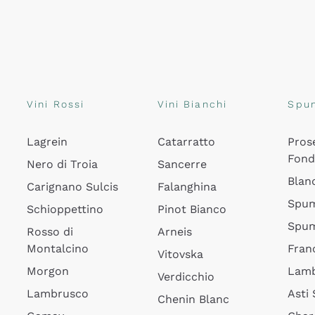
Vini Rossi
Vini Bianchi
Spu
Lagrein
Catarratto
Pros
Fon
Nero di Troia
Sancerre
Blan
Carignano Sulcis
Falanghina
Spum
Schioppettino
Pinot Bianco
Spum
Rosso di
Arneis
Montalcino
Fran
Vitovska
Morgon
Lamb
Verdicchio
Lambrusco
Asti
Chenin Blanc