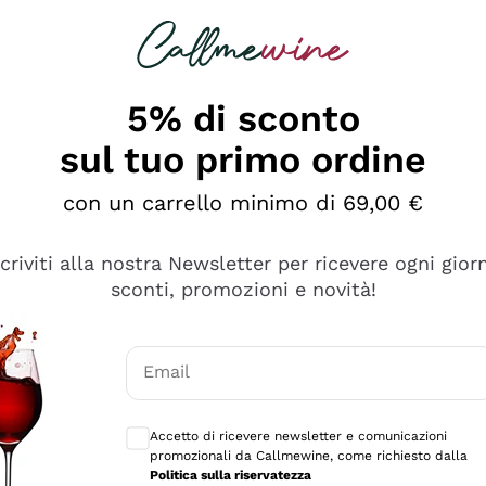
rcando
Champagne
Spumanti
Tutti i Vini
5% di sconto
sul tuo primo ordine
con un carrello minimo di 69,00 €
scriviti alla nostra Newsletter per ricevere ogni gior
sconti, promozioni e novità!
Email
Consensi opzionali per ricevere comunicaz
Accetto di ricevere newsletter e comunicazioni
promozionali da Callmewine, come richiesto dalla
sima
Politica sulla riservatezza