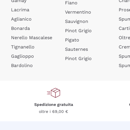
Gamay
Char
Fiano
Lacrima
Pros
Vermentino
Aglianico
Spum
Sauvignon
Bonarda
Cart
Pinot Grigio
Nerello Mascalese
Oltr
Pigato
Tignanello
Cre
Sauternes
Gaglioppo
Spum
Pinot Grigio
Bardolino
Spum
Spedizione gratuita
oltre i 69,00 €