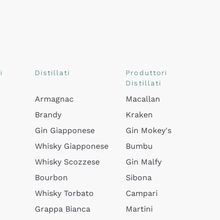
i
Distillati
Produttori
Distillati
Armagnac
Macallan
Brandy
Kraken
Gin Giapponese
Gin Mokey's
Whisky Giapponese
Bumbu
Whisky Scozzese
Gin Malfy
Bourbon
Sibona
Whisky Torbato
Campari
Grappa Bianca
Martini