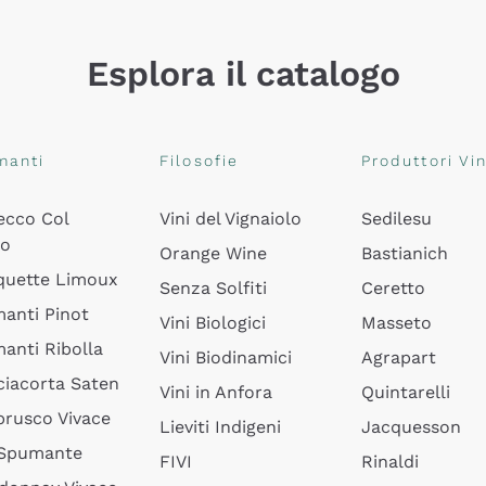
Esplora il catalogo
manti
Filosofie
Produttori Vin
ecco Col
Vini del Vignaiolo
Sedilesu
do
Orange Wine
Bastianich
quette Limoux
Senza Solfiti
Ceretto
anti Pinot
Vini Biologici
Masseto
anti Ribolla
Vini Biodinamici
Agrapart
ciacorta Saten
Vini in Anfora
Quintarelli
rusco Vivace
Lieviti Indigeni
Jacquesson
 Spumante
FIVI
Rinaldi