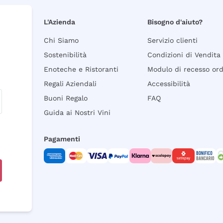
L'Azienda
Bisogno d'aiuto?
Chi Siamo
Servizio clienti
Sostenibilità
Condizioni di Vendita
Enoteche e Ristoranti
Modulo di recesso or
Regali Aziendali
Accessibilità
Buoni Regalo
FAQ
Guida ai Nostri Vini
Pagamenti