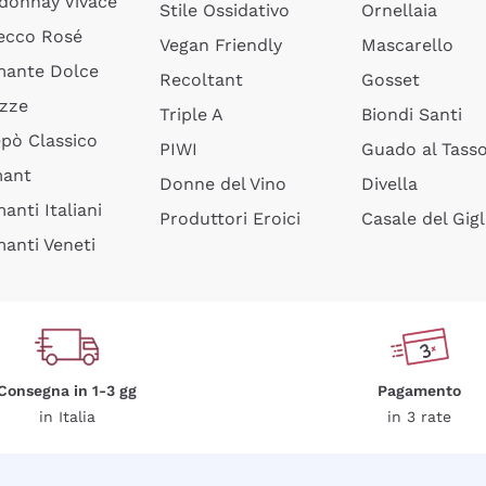
donnay Vivace
Stile Ossidativo
Ornellaia
ecco Rosé
Vegan Friendly
Mascarello
ante Dolce
Recoltant
Gosset
izze
Triple A
Biondi Santi
epò Classico
PIWI
Guado al Tass
mant
Donne del Vino
Divella
anti Italiani
Produttori Eroici
Casale del Gigl
anti Veneti
Consegna in 1-3 gg
Pagamento
in Italia
in 3 rate