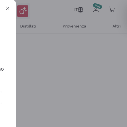
IT
Distillati
Provenienza
Altri
no
ioni e offerte personalizzate