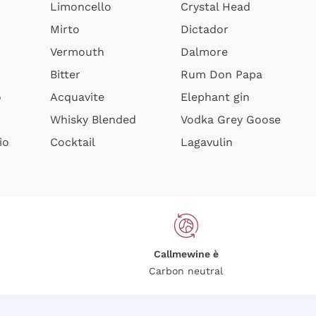
Limoncello
Crystal Head
Mirto
Dictador
Vermouth
Dalmore
Bitter
Rum Don Papa
o
Acquavite
Elephant gin
Whisky Blended
Vodka Grey Goose
io
Cocktail
Lagavulin
Callmewine è
Carbon neutral