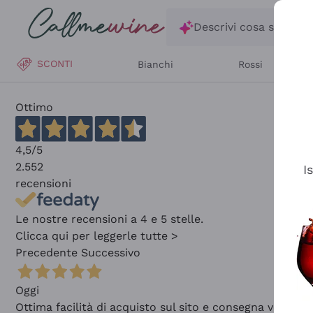
Salta al contenuto principale
Descrivi cosa stai ce
SCONTI
Bianchi
Rossi
Ottimo
4,5
/5
2.552
I
recensioni
Le nostre recensioni a 4 e 5 stelle.
Clicca qui per leggerle tutte >
Precedente
Successivo
Oggi
Ottima facilità di acquisto sul sito e consegna velocis