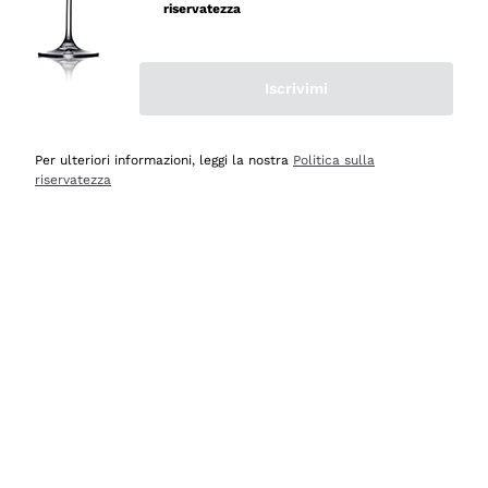
professionalità
riservatezza
Acquirente verificato
Iscrivimi
Oggi
Seri affidabili
Per ulteriori informazioni, leggi la nostra
Politica sulla
riservatezza
Acquirente verificato
Ieri
Il catalogo offre moltissime possibilità di scelta tra tanti
prodotti diversi e con un ampio range di prezzo. Le
indicazioni dei consulenti sono estremamente chiare e
conformi alle caratteristiche dei prodotti acquistati
Acquirente verificato