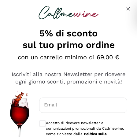
Salta al contenuto principale
Descrivi cosa stai cercando
5% di sconto
sul tuo primo ordine
Ottimo
con un carrello minimo di 69,00 €
4,5
/5
2.561
Iscriviti alla nostra Newsletter per ricevere
recensioni
ogni giorno sconti, promozioni e novità!
Le nostre recensioni a 4 e 5 stelle.
Clicca qui per leggerle tutte >
Email
Precedente
Successivo
Consensi opzionali per ricevere comunica
Accetto di ricevere newsletter e
Oggi
comunicazioni promozionali da Callmewine,
Acquisto semplice nelle modalità, gestito con rapidità e
come richiesto dalla
Politica sulla