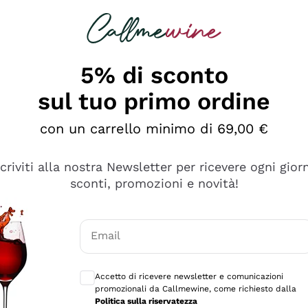
rcando
Champagne
Spumanti
Tutti i Vini
5% di sconto
sul tuo primo ordine
con un carrello minimo di 69,00 €
scriviti alla nostra Newsletter per ricevere ogni gior
sconti, promozioni e novità!
Email
Consensi opzionali per ricevere comunicaz
Accetto di ricevere newsletter e comunicazioni
promozionali da Callmewine, come richiesto dalla
Politica sulla riservatezza