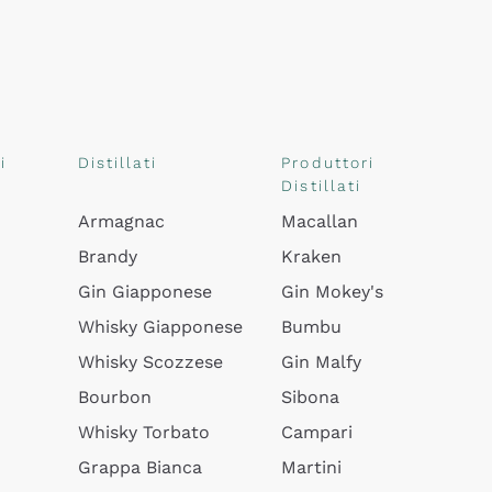
i
Distillati
Produttori
Distillati
Armagnac
Macallan
Brandy
Kraken
Gin Giapponese
Gin Mokey's
Whisky Giapponese
Bumbu
Whisky Scozzese
Gin Malfy
Bourbon
Sibona
Whisky Torbato
Campari
Grappa Bianca
Martini