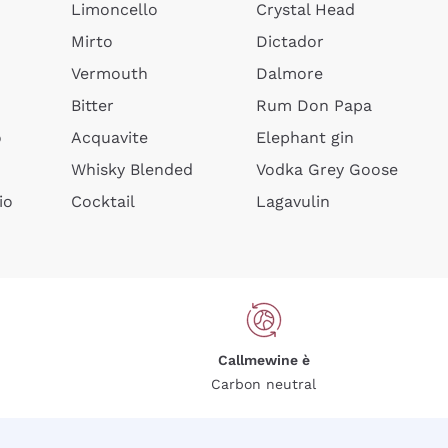
Limoncello
Crystal Head
Mirto
Dictador
Vermouth
Dalmore
Bitter
Rum Don Papa
o
Acquavite
Elephant gin
Whisky Blended
Vodka Grey Goose
io
Cocktail
Lagavulin
Callmewine è
Carbon neutral