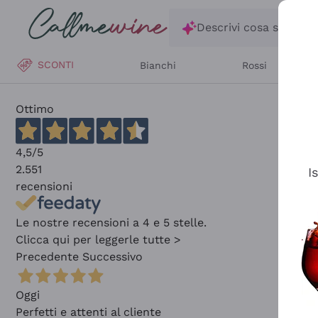
Salta al contenuto principale
Descrivi cosa stai ce
SCONTI
Bianchi
Rossi
Ottimo
4,5
/5
2.551
I
recensioni
Le nostre recensioni a 4 e 5 stelle.
Clicca qui per leggerle tutte >
Precedente
Successivo
Oggi
Perfetti e attenti al cliente