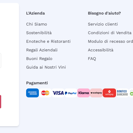
L'Azienda
Bisogno d'aiuto?
Chi Siamo
Servizio clienti
Sostenibilità
Condizioni di Vendita
Enoteche e Ristoranti
Modulo di recesso or
Regali Aziendali
Accessibilità
Buoni Regalo
FAQ
Guida ai Nostri Vini
Pagamenti