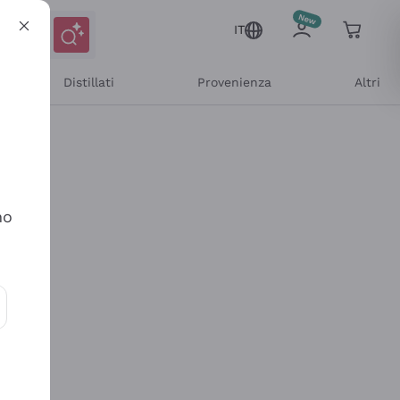
IT
Distillati
Provenienza
Altri
no
ioni e offerte personalizzate