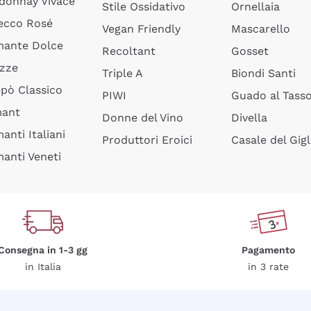
donnay Vivace
Stile Ossidativo
Ornellaia
ecco Rosé
Vegan Friendly
Mascarello
ante Dolce
Recoltant
Gosset
izze
Triple A
Biondi Santi
epò Classico
PIWI
Guado al Tass
mant
Donne del Vino
Divella
anti Italiani
Produttori Eroici
Casale del Gigl
anti Veneti
Consegna in 1-3 gg
Pagamento
in Italia
in 3 rate