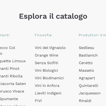
Esplora il catalogo
manti
Filosofie
Produttori Vin
ecco Col
Vini del Vignaiolo
Sedilesu
do
Orange Wine
Bastianich
quette Limoux
Senza Solfiti
Ceretto
anti Pinot
Vini Biologici
Masseto
anti Ribolla
Vini Biodinamici
Agrapart
ciacorta Saten
Vini in Anfora
Quintarelli
rusco Vivace
Lieviti Indigeni
Jacquesson
 Spumante
FIVI
Rinaldi