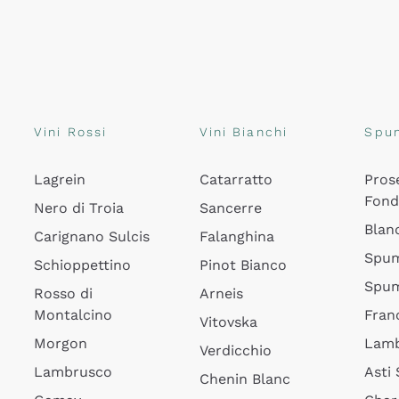
Vini Rossi
Vini Bianchi
Spu
Lagrein
Catarratto
Pros
Fon
Nero di Troia
Sancerre
Blan
Carignano Sulcis
Falanghina
Spum
Schioppettino
Pinot Bianco
Spum
Rosso di
Arneis
Montalcino
Fran
Vitovska
Morgon
Lamb
Verdicchio
Lambrusco
Asti
Chenin Blanc