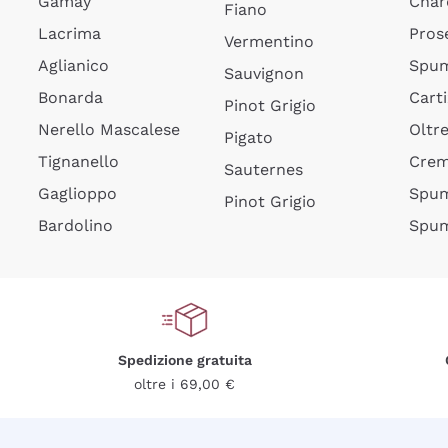
Gamay
Char
Fiano
Lacrima
Pros
Vermentino
Aglianico
Spum
Sauvignon
Bonarda
Cart
Pinot Grigio
Nerello Mascalese
Oltr
Pigato
Tignanello
Cre
Sauternes
Gaglioppo
Spum
Pinot Grigio
Bardolino
Spum
Spedizione gratuita
oltre i 69,00 €