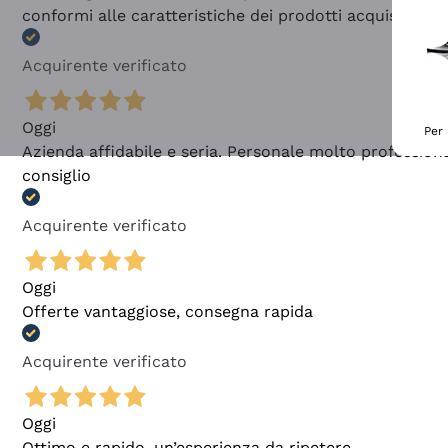
conformi alle caratteristiche dei prodotti acquistati
Acquirente verificato
Oggi
Per 
Azienda affidabile e seria. Personale molto profession
consiglio
Acquirente verificato
Oggi
Offerte vantaggiose, consegna rapida
Acquirente verificato
Oggi
Ottimo e rapido, un’esperienza da ripetere