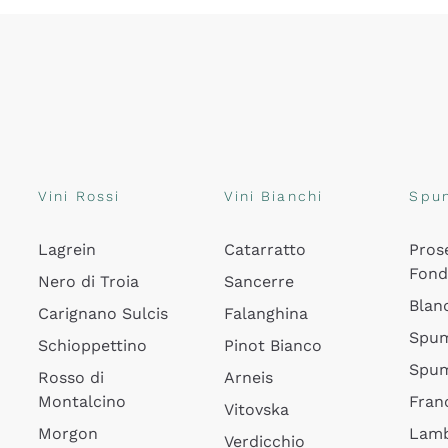
Vini Rossi
Vini Bianchi
Spu
Lagrein
Catarratto
Pros
Fon
Nero di Troia
Sancerre
Blan
Carignano Sulcis
Falanghina
Spum
Schioppettino
Pinot Bianco
Spum
Rosso di
Arneis
Montalcino
Fran
Vitovska
Morgon
Lamb
Verdicchio