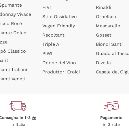
 Spumante
FIVI
Rinaldi
donnay Vivace
Stile Ossidativo
Ornellaia
ecco Rosé
Vegan Friendly
Mascarello
ante Dolce
Recoltant
Gosset
izze
Triple A
Biondi Santi
epò Classico
PIWI
Guado al Tass
mant
Donne del Vino
Divella
anti Italiani
Produttori Eroici
Casale del Gigl
anti Veneti
Consegna in 1-3 gg
Pagamento
in Italia
in 3 rate