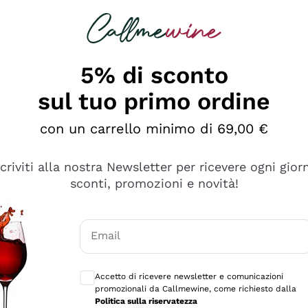
rcando
Champagne
Spumanti
Tutti i Vini
5% di sconto
sul tuo primo ordine
con un carrello minimo di 69,00 €
scriviti alla nostra Newsletter per ricevere ogni gior
sconti, promozioni e novità!
Email
Consensi opzionali per ricevere comunicaz
Accetto di ricevere newsletter e comunicazioni
promozionali da Callmewine, come richiesto dalla
tanti prodotti diversi e con un ampio range di prezzo. Le 
Politica sulla riservatezza