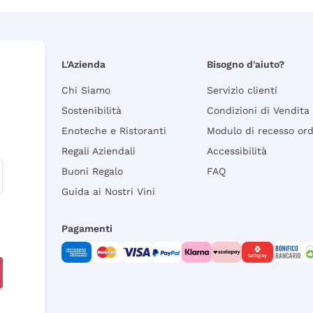
L'Azienda
Bisogno d'aiuto?
Chi Siamo
Servizio clienti
Sostenibilità
Condizioni di Vendita
Enoteche e Ristoranti
Modulo di recesso or
Regali Aziendali
Accessibilità
Buoni Regalo
FAQ
Guida ai Nostri Vini
Pagamenti