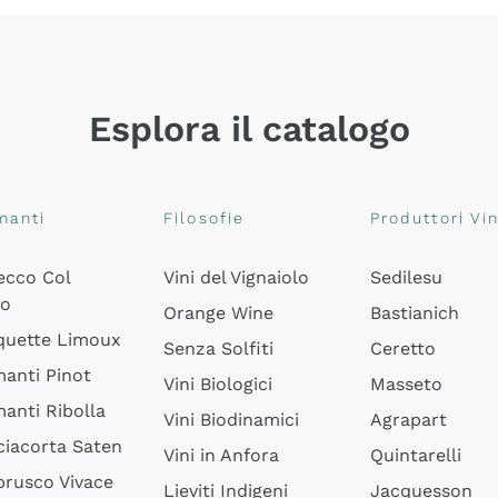
Esplora il catalogo
manti
Filosofie
Produttori Vin
ecco Col
Vini del Vignaiolo
Sedilesu
do
Orange Wine
Bastianich
quette Limoux
Senza Solfiti
Ceretto
anti Pinot
Vini Biologici
Masseto
anti Ribolla
Vini Biodinamici
Agrapart
ciacorta Saten
Vini in Anfora
Quintarelli
rusco Vivace
Lieviti Indigeni
Jacquesson