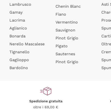
Lambrusco
Asti
Chenin Blanc
Gamay
Char
Fiano
Lacrima
Pros
Vermentino
Aglianico
Spum
Sauvignon
Bonarda
Cart
Pinot Grigio
Nerello Mascalese
Oltr
Pigato
Tignanello
Cre
Sauternes
Gaglioppo
Spum
Pinot Grigio
Bardolino
Spum
Spedizione gratuita
oltre i 69,00 €