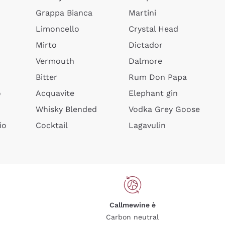
Grappa Bianca
Martini
Limoncello
Crystal Head
Mirto
Dictador
Vermouth
Dalmore
Bitter
Rum Don Papa
o
Acquavite
Elephant gin
Whisky Blended
Vodka Grey Goose
io
Cocktail
Lagavulin
Callmewine è
Carbon neutral