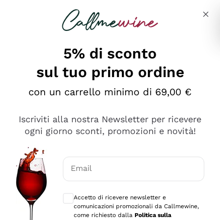
Salta al contenuto principale
Descrivi cosa stai cercando
5% di sconto
sul tuo primo ordine
Ottimo
con un carrello minimo di 69,00 €
4,5
/5
2.566
Iscriviti alla nostra Newsletter per ricevere
recensioni
ogni giorno sconti, promozioni e novità!
Le nostre recensioni a 4 e 5 stelle.
Clicca qui per leggerle tutte >
Email
Precedente
Successivo
Consensi opzionali per ricevere comunica
Accetto di ricevere newsletter e
Ieri
comunicazioni promozionali da Callmewine,
Ordine tutto ok, niente da dire a riguardo. Il sito in se
come richiesto dalla
Politica sulla