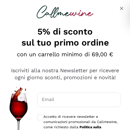
Salta al contenuto principale
Descrivi cosa stai cercando
5% di sconto
sul tuo primo ordine
Ottimo
con un carrello minimo di 69,00 €
4,5
/5
2.566
Iscriviti alla nostra Newsletter per ricevere
recensioni
ogni giorno sconti, promozioni e novità!
Le nostre recensioni a 4 e 5 stelle.
Clicca qui per leggerle tutte >
Email
Precedente
Successivo
Consensi opzionali per ricevere comunica
Accetto di ricevere newsletter e
Ieri
comunicazioni promozionali da Callmewine,
Ordine tutto ok, niente da dire a riguardo. Il sito in se
come richiesto dalla
Politica sulla