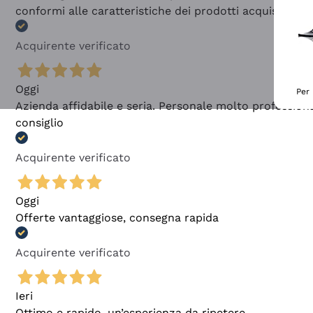
conformi alle caratteristiche dei prodotti acquistati
Acquirente verificato
Oggi
Per 
Azienda affidabile e seria. Personale molto profession
consiglio
Acquirente verificato
Oggi
Offerte vantaggiose, consegna rapida
Acquirente verificato
Ieri
Ottimo e rapido, un’esperienza da ripetere