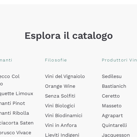
Esplora il catalogo
manti
Filosofie
Produttori Vin
ecco Col
Vini del Vignaiolo
Sedilesu
do
Orange Wine
Bastianich
quette Limoux
Senza Solfiti
Ceretto
anti Pinot
Vini Biologici
Masseto
anti Ribolla
Vini Biodinamici
Agrapart
ciacorta Saten
Vini in Anfora
Quintarelli
rusco Vivace
Lieviti Indigeni
Jacquesson