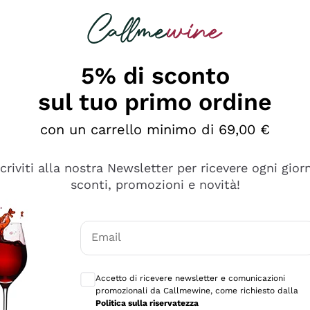
rcando
Champagne
Spumanti
Tutti i Vini
5% di sconto
sul tuo primo ordine
con un carrello minimo di 69,00 €
scriviti alla nostra Newsletter per ricevere ogni gior
sconti, promozioni e novità!
Email
Consensi opzionali per ricevere comunicaz
Accetto di ricevere newsletter e comunicazioni
promozionali da Callmewine, come richiesto dalla
tanti prodotti diversi e con un ampio range di prezzo. Le 
Politica sulla riservatezza