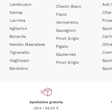
Lambrusco
Asti
Chenin Blanc
Gamay
Char
Fiano
Lacrima
Pros
Vermentino
Aglianico
Spum
Sauvignon
Bonarda
Cart
Pinot Grigio
Nerello Mascalese
Oltr
Pigato
Tignanello
Cre
Sauternes
Gaglioppo
Spum
Pinot Grigio
Bardolino
Spum
Spedizione gratuita
oltre i 69,00 €