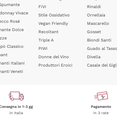
 Spumante
FIVI
Rinaldi
donnay Vivace
Stile Ossidativo
Ornellaia
ecco Rosé
Vegan Friendly
Mascarello
ante Dolce
Recoltant
Gosset
izze
Triple A
Biondi Santi
epò Classico
PIWI
Guado al Tass
mant
Donne del Vino
Divella
anti Italiani
Produttori Eroici
Casale del Gigl
anti Veneti
Consegna in 1-3 gg
Pagamento
in Italia
in 3 rate