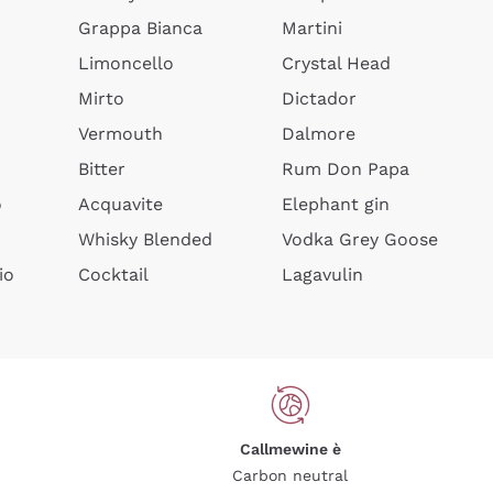
Grappa Bianca
Martini
Limoncello
Crystal Head
Mirto
Dictador
Vermouth
Dalmore
Bitter
Rum Don Papa
o
Acquavite
Elephant gin
Whisky Blended
Vodka Grey Goose
io
Cocktail
Lagavulin
Callmewine è
Carbon neutral