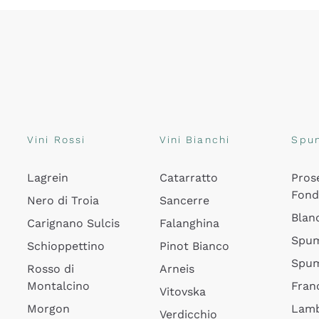
Vini Rossi
Vini Bianchi
Spu
Lagrein
Catarratto
Pros
Fon
Nero di Troia
Sancerre
Blan
Carignano Sulcis
Falanghina
Spum
Schioppettino
Pinot Bianco
Spum
Rosso di
Arneis
Montalcino
Fran
Vitovska
Morgon
Lamb
Verdicchio