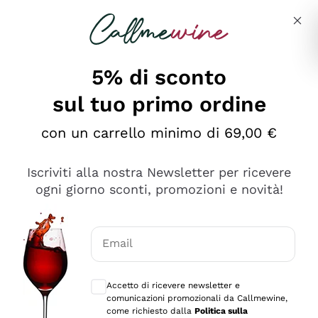
Salta al contenuto principale
Descrivi cosa stai cercando
5% di sconto
sul tuo primo ordine
Ottimo
con un carrello minimo di 69,00 €
4,5
/5
2.559
Iscriviti alla nostra Newsletter per ricevere
recensioni
ogni giorno sconti, promozioni e novità!
Le nostre recensioni a 4 e 5 stelle.
Clicca qui per leggerle tutte >
Email
Precedente
Successivo
Consensi opzionali per ricevere comunica
Accetto di ricevere newsletter e
Oggi
comunicazioni promozionali da Callmewine,
Il catalogo offre moltissime possibilità di scelta tra tanti
come richiesto dalla
Politica sulla