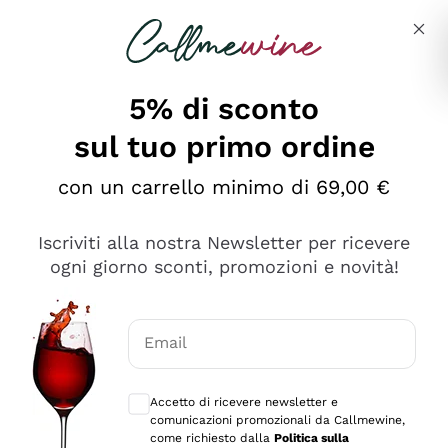
Salta al contenuto principale
Descrivi cosa stai cercando
5% di sconto
sul tuo primo ordine
Ottimo
con un carrello minimo di 69,00 €
4,5
/5
2.551
Iscriviti alla nostra Newsletter per ricevere
recensioni
ogni giorno sconti, promozioni e novità!
Le nostre recensioni a 4 e 5 stelle.
Clicca qui per leggerle tutte >
Email
Precedente
Successivo
Consensi opzionali per ricevere comunica
Accetto di ricevere newsletter e
Oggi
comunicazioni promozionali da Callmewine,
Perfetti e attenti al cliente
come richiesto dalla
Politica sulla