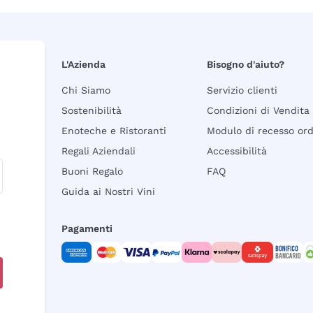
L'Azienda
Bisogno d'aiuto?
Chi Siamo
Servizio clienti
Sostenibilità
Condizioni di Vendita
Enoteche e Ristoranti
Modulo di recesso or
Regali Aziendali
Accessibilità
Buoni Regalo
FAQ
Guida ai Nostri Vini
Pagamenti