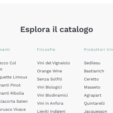
Esplora il catalogo
manti
Filosofie
Produttori Vin
ecco Col
Vini del Vignaiolo
Sedilesu
do
Orange Wine
Bastianich
quette Limoux
Senza Solfiti
Ceretto
anti Pinot
Vini Biologici
Masseto
anti Ribolla
Vini Biodinamici
Agrapart
ciacorta Saten
Vini in Anfora
Quintarelli
rusco Vivace
Lieviti Indigeni
Jacquesson