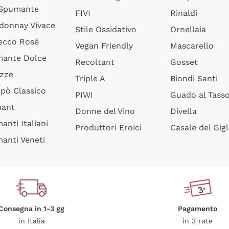
 Spumante
FIVI
Rinaldi
donnay Vivace
Stile Ossidativo
Ornellaia
ecco Rosé
Vegan Friendly
Mascarello
ante Dolce
Recoltant
Gosset
izze
Triple A
Biondi Santi
epò Classico
PIWI
Guado al Tass
mant
Donne del Vino
Divella
anti Italiani
Produttori Eroici
Casale del Gigl
anti Veneti
Consegna in 1-3 gg
Pagamento
in Italia
in 3 rate