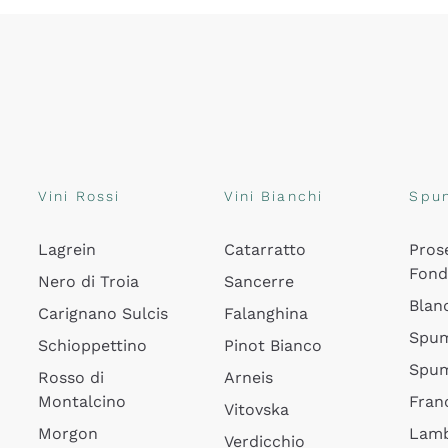
Vini Rossi
Vini Bianchi
Spu
Lagrein
Catarratto
Pros
Fon
Nero di Troia
Sancerre
Blan
Carignano Sulcis
Falanghina
Spum
Schioppettino
Pinot Bianco
Spum
Rosso di
Arneis
Montalcino
Fran
Vitovska
Morgon
Lamb
Verdicchio