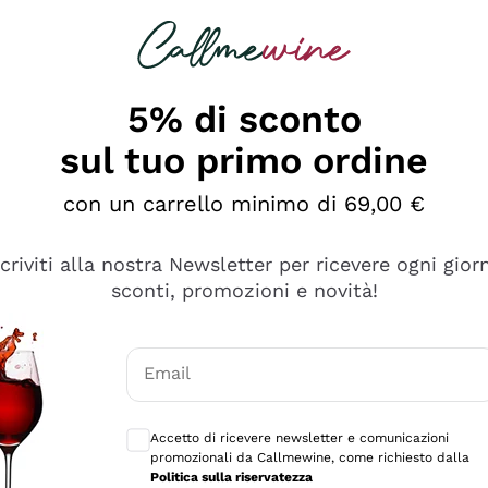
rcando
Champagne
Spumanti
Tutti i Vini
5% di sconto
sul tuo primo ordine
con un carrello minimo di 69,00 €
scriviti alla nostra Newsletter per ricevere ogni gior
sconti, promozioni e novità!
Email
Consensi opzionali per ricevere comunicaz
Accetto di ricevere newsletter e comunicazioni
promozionali da Callmewine, come richiesto dalla
tanti prodotti diversi e con un ampio range di prezzo. Le 
Politica sulla riservatezza