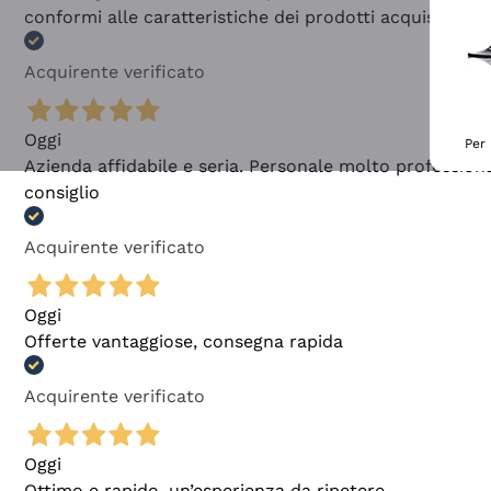
conformi alle caratteristiche dei prodotti acquistati
Acquirente verificato
Oggi
Per 
Azienda affidabile e seria. Personale molto profession
consiglio
Acquirente verificato
Oggi
Offerte vantaggiose, consegna rapida
Acquirente verificato
Oggi
Ottimo e rapido, un’esperienza da ripetere