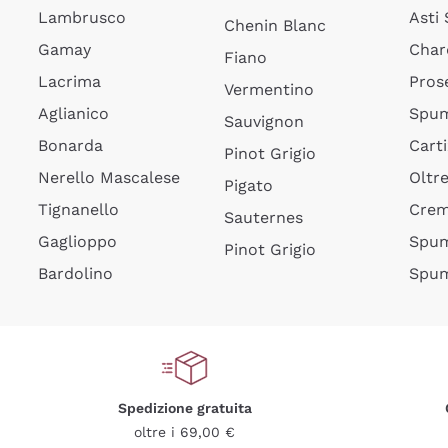
Lambrusco
Asti
Chenin Blanc
Gamay
Char
Fiano
Lacrima
Pros
Vermentino
Aglianico
Spum
Sauvignon
Bonarda
Cart
Pinot Grigio
Nerello Mascalese
Oltr
Pigato
Tignanello
Cre
Sauternes
Gaglioppo
Spum
Pinot Grigio
Bardolino
Spum
Spedizione gratuita
oltre i 69,00 €