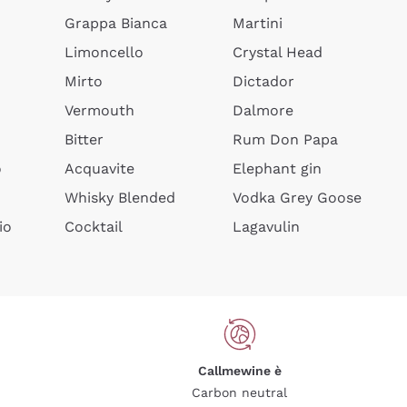
Grappa Bianca
Martini
Limoncello
Crystal Head
Mirto
Dictador
Vermouth
Dalmore
Bitter
Rum Don Papa
o
Acquavite
Elephant gin
Whisky Blended
Vodka Grey Goose
io
Cocktail
Lagavulin
Callmewine è
Carbon neutral