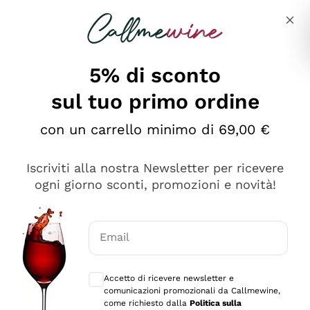
Salta al contenuto principale
Descrivi cosa stai cercando
5% di sconto
sul tuo primo ordine
Ottimo
con un carrello minimo di 69,00 €
4,5
/5
2.552
Iscriviti alla nostra Newsletter per ricevere
recensioni
ogni giorno sconti, promozioni e novità!
Le nostre recensioni a 4 e 5 stelle.
Clicca qui per leggerle tutte >
Email
Precedente
Successivo
Consensi opzionali per ricevere comunica
Accetto di ricevere newsletter e
Oggi
comunicazioni promozionali da Callmewine,
Ottima facilità di acquisto sul sito e consegna
come richiesto dalla
Politica sulla