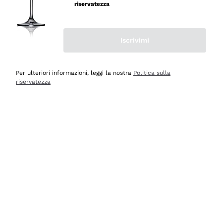
velocissima
riservatezza
Acquirente verificato
Iscrivimi
Ieri
Perfetti e attenti al cliente
Per ulteriori informazioni, leggi la nostra
Politica sulla
riservatezza
Acquirente verificato
2 Giorni Fa
Semplice nell'uso, puntuali e veloci.
Acquirente verificato
2 Giorni Fa
Ottima come sempre!