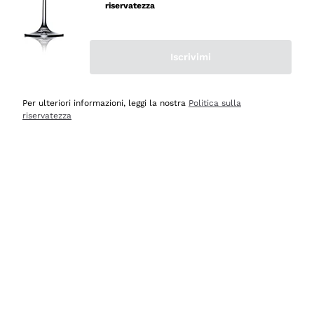
professionalità
riservatezza
Acquirente verificato
Iscrivimi
Oggi
Seri affidabili
Per ulteriori informazioni, leggi la nostra
Politica sulla
riservatezza
Acquirente verificato
Ieri
Il catalogo offre moltissime possibilità di scelta tra tanti
prodotti diversi e con un ampio range di prezzo. Le
indicazioni dei consulenti sono estremamente chiare e
conformi alle caratteristiche dei prodotti acquistati
Acquirente verificato