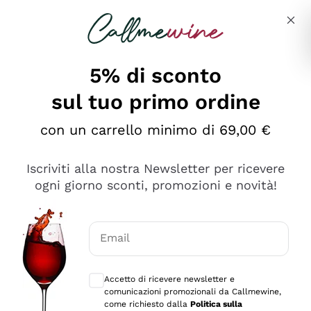
Salta al contenuto principale
Descrivi cosa stai cercando
5% di sconto
sul tuo primo ordine
Ottimo
con un carrello minimo di 69,00 €
4,5
/5
2.561
Iscriviti alla nostra Newsletter per ricevere
recensioni
ogni giorno sconti, promozioni e novità!
Le nostre recensioni a 4 e 5 stelle.
Clicca qui per leggerle tutte >
Email
Precedente
Successivo
Consensi opzionali per ricevere comunica
Accetto di ricevere newsletter e
Oggi
comunicazioni promozionali da Callmewine,
Acquisto semplice nelle modalità, gestito con rapidità e
come richiesto dalla
Politica sulla