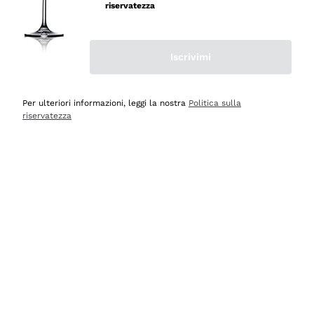
professionalità
riservatezza
Acquirente verificato
Iscrivimi
Oggi
Seri affidabili
Per ulteriori informazioni, leggi la nostra
Politica sulla
riservatezza
Acquirente verificato
Ieri
Il catalogo offre moltissime possibilità di scelta tra tanti
prodotti diversi e con un ampio range di prezzo. Le
indicazioni dei consulenti sono estremamente chiare e
conformi alle caratteristiche dei prodotti acquistati
Acquirente verificato