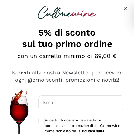
Salta al contenuto principale
Descrivi cosa stai cercando
5% di sconto
sul tuo primo ordine
Ottimo
con un carrello minimo di 69,00 €
4,5
/5
2.561
Iscriviti alla nostra Newsletter per ricevere
recensioni
ogni giorno sconti, promozioni e novità!
Le nostre recensioni a 4 e 5 stelle.
Clicca qui per leggerle tutte >
Email
Precedente
Successivo
Consensi opzionali per ricevere comunica
Accetto di ricevere newsletter e
Oggi
comunicazioni promozionali da Callmewine,
Acquisto semplice nelle modalità, gestito con rapidità e
come richiesto dalla
Politica sulla