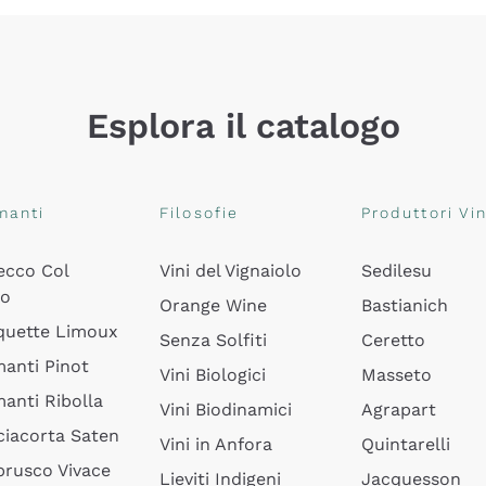
Esplora il catalogo
manti
Filosofie
Produttori Vin
ecco Col
Vini del Vignaiolo
Sedilesu
do
Orange Wine
Bastianich
quette Limoux
Senza Solfiti
Ceretto
anti Pinot
Vini Biologici
Masseto
anti Ribolla
Vini Biodinamici
Agrapart
ciacorta Saten
Vini in Anfora
Quintarelli
rusco Vivace
Lieviti Indigeni
Jacquesson