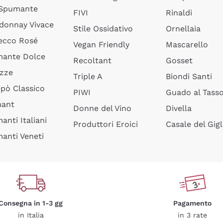
 Spumante
FIVI
Rinaldi
donnay Vivace
Stile Ossidativo
Ornellaia
ecco Rosé
Vegan Friendly
Mascarello
ante Dolce
Recoltant
Gosset
izze
Triple A
Biondi Santi
epò Classico
PIWI
Guado al Tass
mant
Donne del Vino
Divella
anti Italiani
Produttori Eroici
Casale del Gigl
anti Veneti
Consegna in 1-3 gg
Pagamento
in Italia
in 3 rate