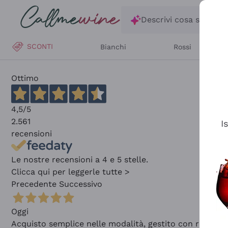
Salta al contenuto principale
Descrivi cosa stai ce
SCONTI
Bianchi
Rossi
Ottimo
4,5
/5
2.561
I
recensioni
Le nostre recensioni a 4 e 5 stelle.
Clicca qui per leggerle tutte >
Precedente
Successivo
Oggi
Acquisto semplice nelle modalità, gestito con rapidità 