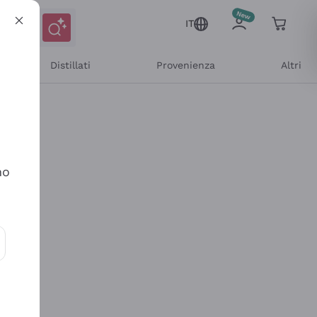
IT
Distillati
Provenienza
Altri
no
ioni e offerte personalizzate