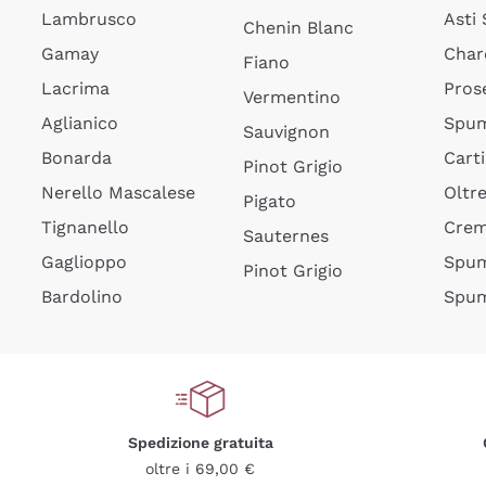
Lambrusco
Asti
Chenin Blanc
Gamay
Char
Fiano
Lacrima
Pros
Vermentino
Aglianico
Spum
Sauvignon
Bonarda
Cart
Pinot Grigio
Nerello Mascalese
Oltr
Pigato
Tignanello
Cre
Sauternes
Gaglioppo
Spum
Pinot Grigio
Bardolino
Spum
Spedizione gratuita
oltre i 69,00 €