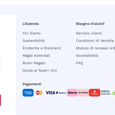
L'Azienda
Bisogno d'aiuto?
Chi Siamo
Servizio clienti
Sostenibilità
Condizioni di Vendita
Enoteche e Ristoranti
Modulo di recesso or
Regali Aziendali
Accessibilità
Buoni Regalo
FAQ
Guida ai Nostri Vini
Pagamenti