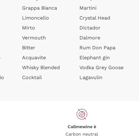
Grappa Bianca
Martini
Limoncello
Crystal Head
Mirto
Dictador
Vermouth
Dalmore
Bitter
Rum Don Papa
o
Acquavite
Elephant gin
Whisky Blended
Vodka Grey Goose
io
Cocktail
Lagavulin
Callmewine è
Carbon neutral