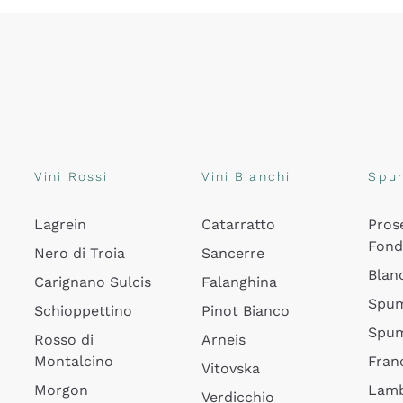
Vini Rossi
Vini Bianchi
Spu
Lagrein
Catarratto
Pros
Fon
Nero di Troia
Sancerre
Blan
Carignano Sulcis
Falanghina
Spum
Schioppettino
Pinot Bianco
Spum
Rosso di
Arneis
Montalcino
Fran
Vitovska
Morgon
Lamb
Verdicchio