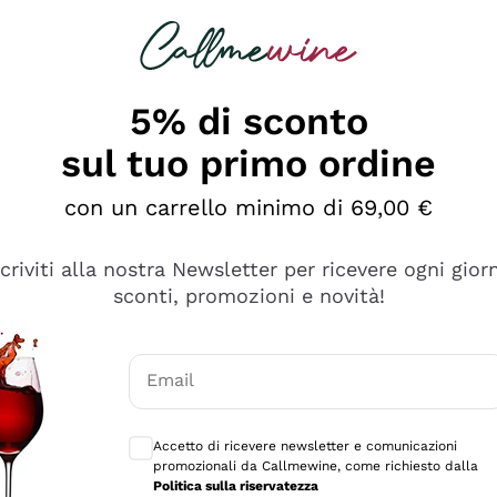
rcando
Champagne
Spumanti
Tutti i Vini
5% di sconto
sul tuo primo ordine
con un carrello minimo di 69,00 €
scriviti alla nostra Newsletter per ricevere ogni gior
sconti, promozioni e novità!
Email
Consensi opzionali per ricevere comunicaz
Accetto di ricevere newsletter e comunicazioni
promozionali da Callmewine, come richiesto dalla
e professionalità
Politica sulla riservatezza