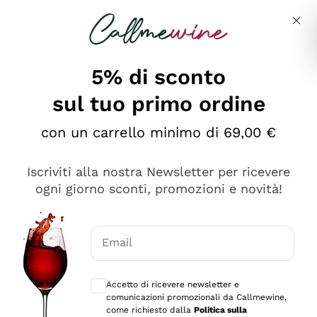
Salta al contenuto principale
Descrivi cosa stai cercando
5% di sconto
sul tuo primo ordine
Ottimo
con un carrello minimo di 69,00 €
4,5
/5
2.561
Iscriviti alla nostra Newsletter per ricevere
recensioni
ogni giorno sconti, promozioni e novità!
Le nostre recensioni a 4 e 5 stelle.
Clicca qui per leggerle tutte >
Email
Precedente
Successivo
Consensi opzionali per ricevere comunica
Accetto di ricevere newsletter e
Oggi
comunicazioni promozionali da Callmewine,
Acquisto semplice nelle modalità, gestito con rapidità e
come richiesto dalla
Politica sulla