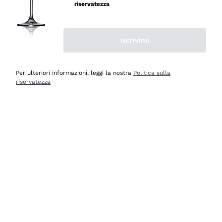
professionalità
riservatezza
Acquirente verificato
Iscrivimi
Ieri
Seri affidabili
Per ulteriori informazioni, leggi la nostra
Politica sulla
riservatezza
Acquirente verificato
Ieri
Il catalogo offre moltissime possibilità di scelta tra tanti
prodotti diversi e con un ampio range di prezzo. Le
indicazioni dei consulenti sono estremamente chiare e
conformi alle caratteristiche dei prodotti acquistati
Acquirente verificato