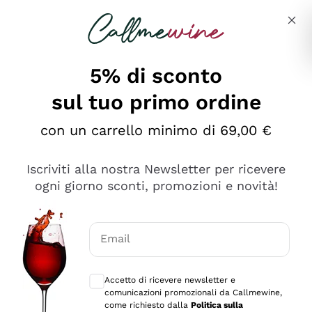
Salta al contenuto principale
Descrivi cosa stai cercando
5% di sconto
sul tuo primo ordine
Ottimo
con un carrello minimo di 69,00 €
4,5
/5
2.559
Iscriviti alla nostra Newsletter per ricevere
recensioni
ogni giorno sconti, promozioni e novità!
Le nostre recensioni a 4 e 5 stelle.
Clicca qui per leggerle tutte >
Email
Precedente
Successivo
Consensi opzionali per ricevere comunica
Accetto di ricevere newsletter e
Oggi
comunicazioni promozionali da Callmewine,
Il catalogo offre moltissime possibilità di scelta tra tanti
come richiesto dalla
Politica sulla