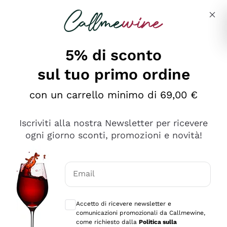
Salta al contenuto principale
Descrivi cosa stai cercando
5% di sconto
sul tuo primo ordine
con un carrello minimo di 69,00 €
Esplora il catalogo
Iscriviti alla nostra Newsletter per ricevere
ogni giorno sconti, promozioni e novità!
Vini Rossi
Lagrein
Vini Bianchi
Email
Nero di Troia
Consensi opzionali per ricevere comunica
Catarratto
Spumanti
Carignano Sulcis
Accetto di ricevere newsletter e
Sancerre
comunicazioni promozionali da Callmewine,
Schioppettino
Prosecco Col Fondo
Filosofie
come richiesto dalla
Politica sulla
Falanghina