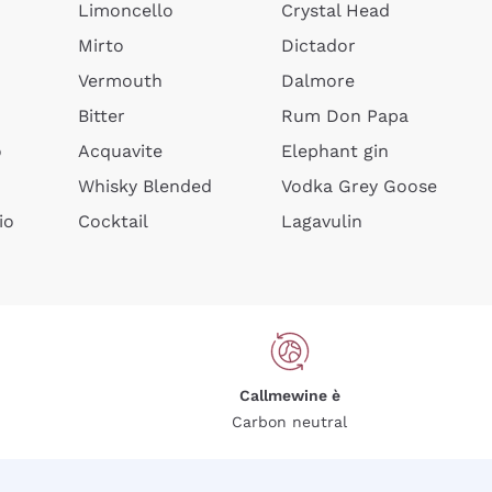
Limoncello
Crystal Head
Mirto
Dictador
Vermouth
Dalmore
Bitter
Rum Don Papa
o
Acquavite
Elephant gin
Whisky Blended
Vodka Grey Goose
io
Cocktail
Lagavulin
Callmewine è
Carbon neutral