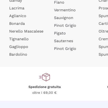
Gamay
Char
Fiano
Lacrima
Pros
Vermentino
Aglianico
Spum
Sauvignon
Bonarda
Cart
Pinot Grigio
Nerello Mascalese
Oltr
Pigato
Tignanello
Cre
Sauternes
Gaglioppo
Spum
Pinot Grigio
Bardolino
Spum
Spedizione gratuita
oltre i 69,00 €