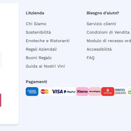
L'Azienda
Bisogno d'aiuto?
Chi Siamo
Servizio clienti
Sostenibilità
Condizioni di Vendita
Enoteche e Ristoranti
Modulo di recesso or
Regali Aziendali
Accessibilità
Buoni Regalo
FAQ
Guida ai Nostri Vini
Pagamenti