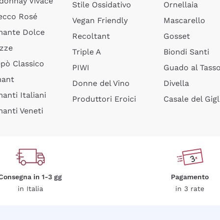
donnay Vivace
Stile Ossidativo
Ornellaia
ecco Rosé
Vegan Friendly
Mascarello
ante Dolce
Recoltant
Gosset
izze
Triple A
Biondi Santi
epò Classico
PIWI
Guado al Tass
mant
Donne del Vino
Divella
anti Italiani
Produttori Eroici
Casale del Gigl
anti Veneti
Consegna in 1-3 gg
Pagamento
in Italia
in 3 rate