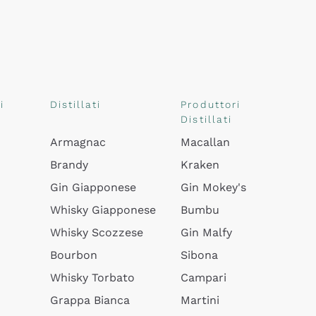
i
Distillati
Produttori
Distillati
Armagnac
Macallan
Brandy
Kraken
Gin Giapponese
Gin Mokey's
Whisky Giapponese
Bumbu
Whisky Scozzese
Gin Malfy
Bourbon
Sibona
Whisky Torbato
Campari
Grappa Bianca
Martini