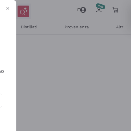
IT
Distillati
Provenienza
Altri
no
ioni e offerte personalizzate