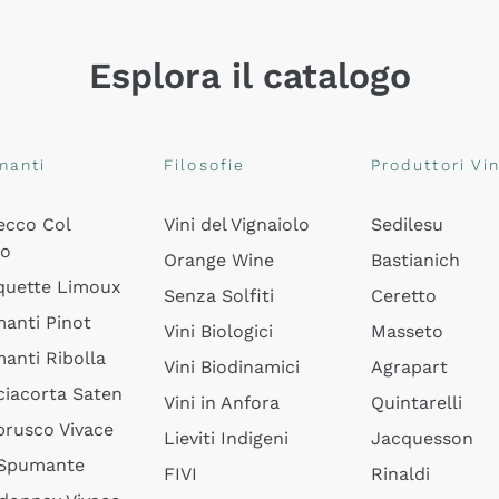
Esplora il catalogo
manti
Filosofie
Produttori Vin
ecco Col
Vini del Vignaiolo
Sedilesu
do
Orange Wine
Bastianich
quette Limoux
Senza Solfiti
Ceretto
anti Pinot
Vini Biologici
Masseto
anti Ribolla
Vini Biodinamici
Agrapart
ciacorta Saten
Vini in Anfora
Quintarelli
rusco Vivace
Lieviti Indigeni
Jacquesson
 Spumante
FIVI
Rinaldi