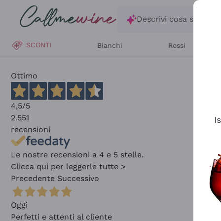
Salta al contenuto principale
Descrivi cosa stai ce
SCONTI
Bianchi
Rossi
Ottimo
4,5
/5
2.551
I
recensioni
Le nostre recensioni a 4 e 5 stelle.
Clicca qui per leggerle tutte >
Precedente
Successivo
Oggi
Perfetti e attenti al cliente