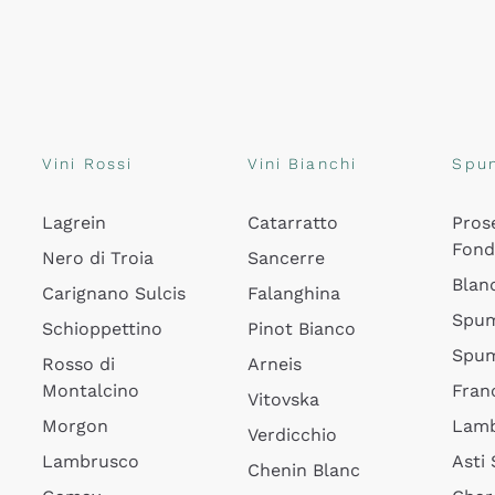
Vini Rossi
Vini Bianchi
Spu
Lagrein
Catarratto
Pros
Fon
Nero di Troia
Sancerre
Blan
Carignano Sulcis
Falanghina
Spum
Schioppettino
Pinot Bianco
Spum
Rosso di
Arneis
Montalcino
Fran
Vitovska
Morgon
Lamb
Verdicchio
Lambrusco
Asti
Chenin Blanc