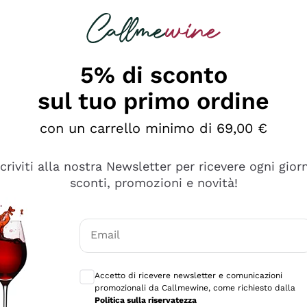
rcando
Champagne
Spumanti
Tutti i Vini
5% di sconto
sul tuo primo ordine
con un carrello minimo di 69,00 €
scriviti alla nostra Newsletter per ricevere ogni gior
sconti, promozioni e novità!
Email
Consensi opzionali per ricevere comunicaz
Accetto di ricevere newsletter e comunicazioni
promozionali da Callmewine, come richiesto dalla
Politica sulla riservatezza