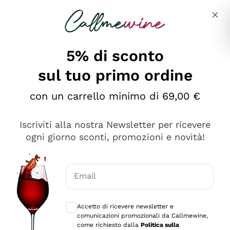
Salta al contenuto principale
Descrivi cosa stai cercando
5% di sconto
sul tuo primo ordine
Ottimo
con un carrello minimo di 69,00 €
4,5
/5
2.566
Iscriviti alla nostra Newsletter per ricevere
recensioni
ogni giorno sconti, promozioni e novità!
Le nostre recensioni a 4 e 5 stelle.
Clicca qui per leggerle tutte >
Email
Precedente
Successivo
Consensi opzionali per ricevere comunica
Accetto di ricevere newsletter e
Oggi
comunicazioni promozionali da Callmewine,
Ordine tutto ok, niente da dire a riguardo. Il sito in se
come richiesto dalla
Politica sulla