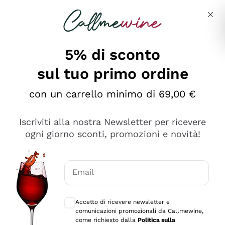
Salta al contenuto principale
Descrivi cosa stai cercando
5% di sconto
sul tuo primo ordine
Ottimo
con un carrello minimo di 69,00 €
4,5
/5
2.559
Iscriviti alla nostra Newsletter per ricevere
recensioni
ogni giorno sconti, promozioni e novità!
Le nostre recensioni a 4 e 5 stelle.
Clicca qui per leggerle tutte >
Email
Precedente
Successivo
Consensi opzionali per ricevere comunica
Accetto di ricevere newsletter e
Oggi
comunicazioni promozionali da Callmewine,
Il catalogo offre moltissime possibilità di scelta tra tanti
come richiesto dalla
Politica sulla