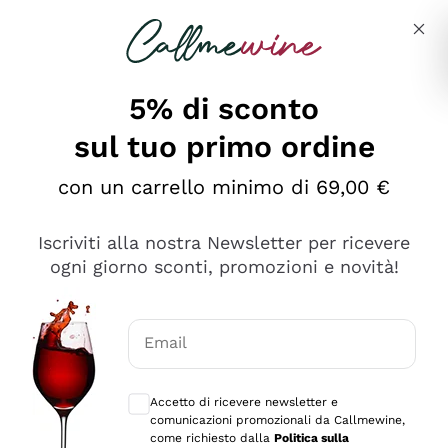
Salta al contenuto principale
Descrivi cosa stai cercando
5% di sconto
sul tuo primo ordine
Ottimo
con un carrello minimo di 69,00 €
4,5
/5
2.566
Iscriviti alla nostra Newsletter per ricevere
recensioni
ogni giorno sconti, promozioni e novità!
Le nostre recensioni a 4 e 5 stelle.
Clicca qui per leggerle tutte >
Email
Precedente
Successivo
Consensi opzionali per ricevere comunica
Accetto di ricevere newsletter e
Oggi
comunicazioni promozionali da Callmewine,
Ordine tutto ok, niente da dire a riguardo. Il sito in se
come richiesto dalla
Politica sulla