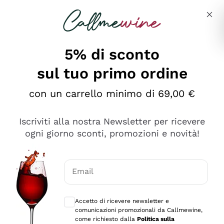
Salta al contenuto principale
Descrivi cosa stai cercando
5% di sconto
sul tuo primo ordine
Ottimo
con un carrello minimo di 69,00 €
4,5
/5
2.559
Iscriviti alla nostra Newsletter per ricevere
recensioni
ogni giorno sconti, promozioni e novità!
Le nostre recensioni a 4 e 5 stelle.
Clicca qui per leggerle tutte >
Email
Precedente
Successivo
Consensi opzionali per ricevere comunica
Accetto di ricevere newsletter e
Oggi
comunicazioni promozionali da Callmewine,
Il catalogo offre moltissime possibilità di scelta tra tanti
come richiesto dalla
Politica sulla