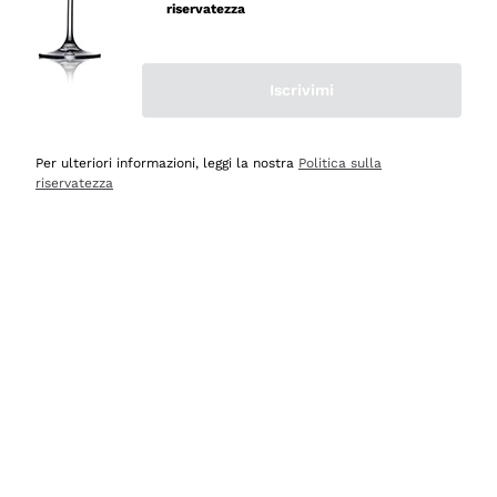
professionalità
riservatezza
Acquirente verificato
Iscrivimi
Oggi
Seri affidabili
Per ulteriori informazioni, leggi la nostra
Politica sulla
riservatezza
Acquirente verificato
Ieri
Il catalogo offre moltissime possibilità di scelta tra tanti
prodotti diversi e con un ampio range di prezzo. Le
indicazioni dei consulenti sono estremamente chiare e
conformi alle caratteristiche dei prodotti acquistati
Acquirente verificato