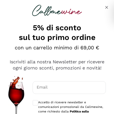
Salta al contenuto principale
Descrivi cosa stai cercando
5% di sconto
sul tuo primo ordine
Ottimo
con un carrello minimo di 69,00 €
4,5
/5
2.561
Iscriviti alla nostra Newsletter per ricevere
recensioni
ogni giorno sconti, promozioni e novità!
Le nostre recensioni a 4 e 5 stelle.
Clicca qui per leggerle tutte >
Email
Precedente
Successivo
Consensi opzionali per ricevere comunica
Accetto di ricevere newsletter e
Oggi
comunicazioni promozionali da Callmewine,
Acquisto semplice nelle modalità, gestito con rapidità e
come richiesto dalla
Politica sulla