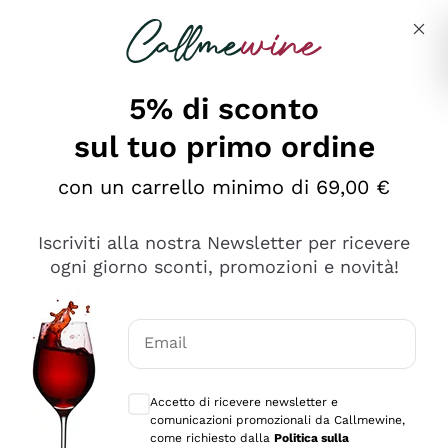
Salta al contenuto principale
Descrivi cosa stai cercando
5% di sconto
sul tuo primo ordine
Ottimo
con un carrello minimo di 69,00 €
4,5
/5
2.566
Iscriviti alla nostra Newsletter per ricevere
recensioni
ogni giorno sconti, promozioni e novità!
Le nostre recensioni a 4 e 5 stelle.
Clicca qui per leggerle tutte >
Email
Precedente
Successivo
Consensi opzionali per ricevere comunica
Accetto di ricevere newsletter e
Oggi
comunicazioni promozionali da Callmewine,
Ordine tutto ok, niente da dire a riguardo. Il sito in se
come richiesto dalla
Politica sulla