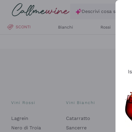
Salta al contenuto principale
Descrivi cosa stai ce
SCONTI
Bianchi
Rossi
I
Vini Rossi
Vini Bianchi
Spu
Lagrein
Catarratto
Pros
Fon
Nero di Troia
Sancerre