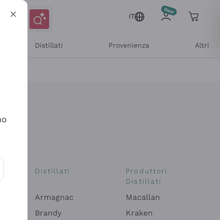
IT
Distillati
Provenienza
Altri
no
i
Distillati
Produttori
Distillati
ioni e offerte personalizzate
Armagnac
Macallan
Brandy
Kraken