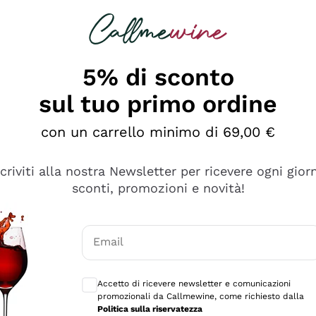
rcando
Champagne
Spumanti
Tutti i Vini
5% di sconto
sul tuo primo ordine
con un carrello minimo di 69,00 €
scriviti alla nostra Newsletter per ricevere ogni gior
Esplora il catalogo
sconti, promozioni e novità!
Email
manti
Filosofie
Produttori Vin
Consensi opzionali per ricevere comunicaz
ecco Col
Vini del Vignaiolo
Sedilesu
Accetto di ricevere newsletter e comunicazioni
promozionali da Callmewine, come richiesto dalla
do
Orange Wine
Bastianich
Politica sulla riservatezza