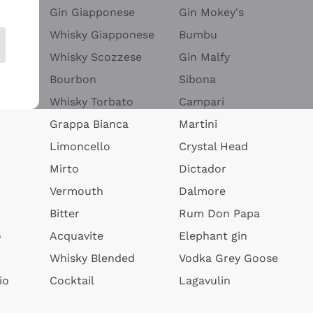
Gin Giapponese
Gin Mokey's
Whisky Giapponese
Bumbu
Whisky Scozzese
Gin Malfy
Bourbon
Sibona
Whisky Torbato
Campari
Grappa Bianca
Martini
Limoncello
Crystal Head
Mirto
Dictador
Vermouth
Dalmore
Bitter
Rum Don Papa
o
Acquavite
Elephant gin
Whisky Blended
Vodka Grey Goose
io
Cocktail
Lagavulin