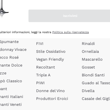
quette Limoux
Senza Solfiti
Ceretto
anti Pinot
Vini Biologici
Masseto
Iscrivimi
anti Ribolla
Vini Biodinamici
Agrapart
ciacorta Saten
Vini in Anfora
Quintarelli
ulteriori informazioni, leggi la nostra
Politica sulla riservatezza
rusco Vivace
Lieviti Indigeni
Jacquesson
 Spumante
FIVI
Rinaldi
donnay Vivace
Stile Ossidativo
Ornellaia
ecco Rosé
Vegan Friendly
Mascarello
ante Dolce
Recoltant
Gosset
izze
Triple A
Biondi Santi
epò Classico
PIWI
Guado al Tass
mant
Donne del Vino
Divella
anti Italiani
Produttori Eroici
Casale del Gigl
anti Veneti