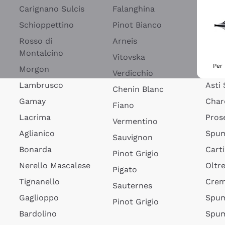
Blan
Carignano Sulcis
Falanghina
Spum
Schioppettino
Pinot Bianco
Spum
Rosso di
Arneis
Montalcino
Fran
Vitovska
Per 
Morgon
Lamb
Verdicchio
Lambrusco
Asti
Chenin Blanc
Gamay
Char
Fiano
Lacrima
Pros
Vermentino
Aglianico
Spum
Sauvignon
Bonarda
Cart
Pinot Grigio
Nerello Mascalese
Oltr
Pigato
Tignanello
Cre
Sauternes
Gaglioppo
Spum
Pinot Grigio
Bardolino
Spum