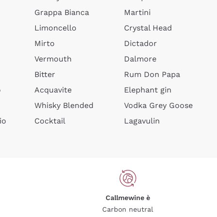
Grappa Bianca
Martini
Limoncello
Crystal Head
Mirto
Dictador
Vermouth
Dalmore
Bitter
Rum Don Papa
o
Acquavite
Elephant gin
Whisky Blended
Vodka Grey Goose
io
Cocktail
Lagavulin
Callmewine è
Carbon neutral