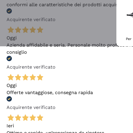
conformi alle caratteristiche dei prodotti acquistati
Acquirente verificato
Oggi
Per 
Azienda affidabile e seria. Personale molto profession
consiglio
Acquirente verificato
Oggi
Offerte vantaggiose, consegna rapida
Acquirente verificato
Ieri
Ottimo e rapido, un’esperienza da ripetere