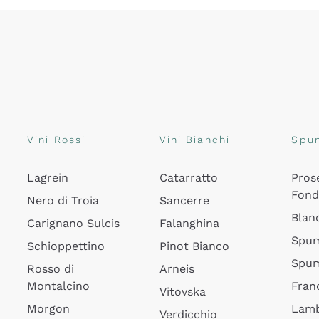
Vini Rossi
Vini Bianchi
Spu
Lagrein
Catarratto
Pros
Fon
Nero di Troia
Sancerre
Blan
Carignano Sulcis
Falanghina
Spum
Schioppettino
Pinot Bianco
Spum
Rosso di
Arneis
Montalcino
Fran
Vitovska
Morgon
Lamb
Verdicchio