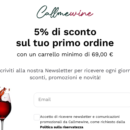
rcando
Champagne
Spumanti
Tutti i Vini
5% di sconto
sul tuo primo ordine
con un carrello minimo di 69,00 €
scriviti alla nostra Newsletter per ricevere ogni gior
sconti, promozioni e novità!
Email
Consensi opzionali per ricevere comunicaz
Accetto di ricevere newsletter e comunicazioni
promozionali da Callmewine, come richiesto dalla
tanti prodotti diversi e con un ampio range di prezzo. Le 
Politica sulla riservatezza