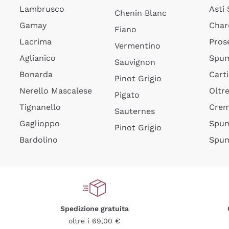
Lambrusco
Asti
Chenin Blanc
Gamay
Char
Fiano
Lacrima
Pros
Vermentino
Aglianico
Spum
Sauvignon
Bonarda
Cart
Pinot Grigio
Nerello Mascalese
Oltr
Pigato
Tignanello
Cre
Sauternes
Gaglioppo
Spum
Pinot Grigio
Bardolino
Spum
Spedizione gratuita
oltre i 69,00 €