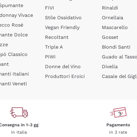
 Spumante
FIVI
Rinaldi
donnay Vivace
Stile Ossidativo
Ornellaia
ecco Rosé
Vegan Friendly
Mascarello
ante Dolce
Recoltant
Gosset
izze
Triple A
Biondi Santi
epò Classico
PIWI
Guado al Tass
mant
Donne del Vino
Divella
anti Italiani
Produttori Eroici
Casale del Gigl
anti Veneti
Consegna in 1-3 gg
Pagamento
in Italia
in 3 rate