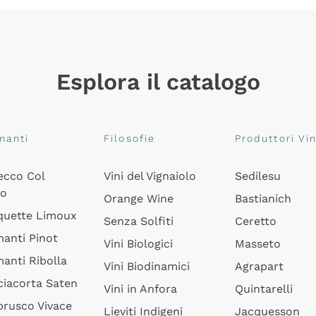
Esplora il catalogo
manti
Filosofie
Produttori Vin
ecco Col
Vini del Vignaiolo
Sedilesu
do
Orange Wine
Bastianich
quette Limoux
Senza Solfiti
Ceretto
anti Pinot
Vini Biologici
Masseto
anti Ribolla
Vini Biodinamici
Agrapart
ciacorta Saten
Vini in Anfora
Quintarelli
rusco Vivace
Lieviti Indigeni
Jacquesson