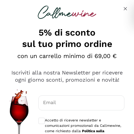
Salta al contenuto principale
Descrivi cosa stai cercando
5% di sconto
sul tuo primo ordine
Ottimo
con un carrello minimo di 69,00 €
4,5
/5
2.561
Iscriviti alla nostra Newsletter per ricevere
recensioni
ogni giorno sconti, promozioni e novità!
Le nostre recensioni a 4 e 5 stelle.
Clicca qui per leggerle tutte >
Email
Precedente
Successivo
Consensi opzionali per ricevere comunica
Accetto di ricevere newsletter e
Oggi
comunicazioni promozionali da Callmewine,
Acquisto semplice nelle modalità, gestito con rapidità e
come richiesto dalla
Politica sulla