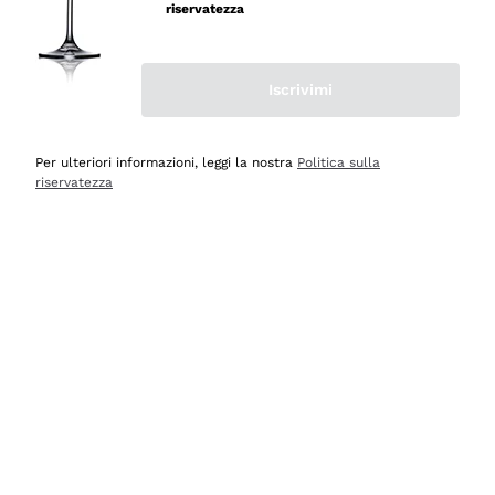
professionalità
riservatezza
Acquirente verificato
Iscrivimi
Oggi
Seri affidabili
Per ulteriori informazioni, leggi la nostra
Politica sulla
riservatezza
Acquirente verificato
Ieri
Il catalogo offre moltissime possibilità di scelta tra tanti
prodotti diversi e con un ampio range di prezzo. Le
indicazioni dei consulenti sono estremamente chiare e
conformi alle caratteristiche dei prodotti acquistati
Acquirente verificato