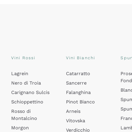
Vini Rossi
Vini Bianchi
Spu
Lagrein
Catarratto
Pros
Fon
Nero di Troia
Sancerre
Blan
Carignano Sulcis
Falanghina
Spum
Schioppettino
Pinot Bianco
Spum
Rosso di
Arneis
Montalcino
Fran
Vitovska
Morgon
Lamb
Verdicchio