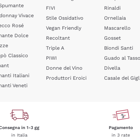
 Spumante
FIVI
Rinaldi
donnay Vivace
Stile Ossidativo
Ornellaia
ecco Rosé
Vegan Friendly
Mascarello
ante Dolce
Recoltant
Gosset
izze
Triple A
Biondi Santi
epò Classico
PIWI
Guado al Tass
mant
Donne del Vino
Divella
anti Italiani
Produttori Eroici
Casale del Gigl
anti Veneti
Consegna in 1-3 gg
Pagamento
in Italia
in 3 rate