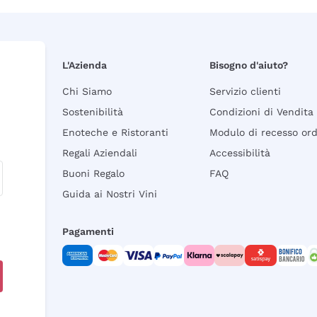
L'Azienda
Bisogno d'aiuto?
Chi Siamo
Servizio clienti
Sostenibilità
Condizioni di Vendita
Enoteche e Ristoranti
Modulo di recesso or
Regali Aziendali
Accessibilità
Buoni Regalo
FAQ
Guida ai Nostri Vini
Pagamenti