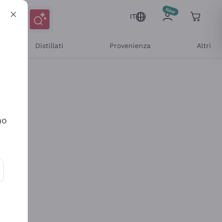
IT
Distillati
Provenienza
Altri
no
ioni e offerte personalizzate