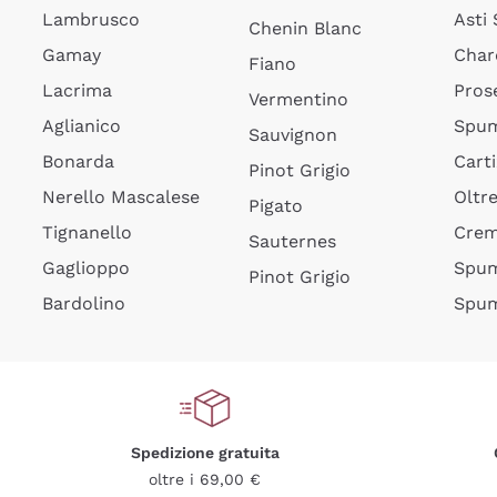
Lambrusco
Asti
Chenin Blanc
Gamay
Char
Fiano
Lacrima
Pros
Vermentino
Aglianico
Spum
Sauvignon
Bonarda
Cart
Pinot Grigio
Nerello Mascalese
Oltr
Pigato
Tignanello
Cre
Sauternes
Gaglioppo
Spum
Pinot Grigio
Bardolino
Spum
Spedizione gratuita
oltre i 69,00 €