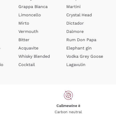
Grappa Bianca
Martini
Limoncello
Crystal Head
Mirto
Dictador
Vermouth
Dalmore
Bitter
Rum Don Papa
o
Acquavite
Elephant gin
Whisky Blended
Vodka Grey Goose
io
Cocktail
Lagavulin
Callmewine è
Carbon neutral