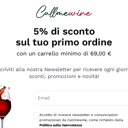
rcando
Champagne
Spumanti
Tutti i Vini
5% di sconto
sul tuo primo ordine
con un carrello minimo di 69,00 €
scriviti alla nostra Newsletter per ricevere ogni gior
sconti, promozioni e novità!
Email
Consensi opzionali per ricevere comunicaz
Accetto di ricevere newsletter e comunicazioni
promozionali da Callmewine, come richiesto dalla
e professionalità
Politica sulla riservatezza