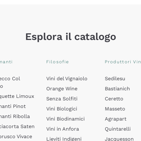
Esplora il catalogo
manti
Filosofie
Produttori Vin
ecco Col
Vini del Vignaiolo
Sedilesu
do
Orange Wine
Bastianich
quette Limoux
Senza Solfiti
Ceretto
anti Pinot
Vini Biologici
Masseto
anti Ribolla
Vini Biodinamici
Agrapart
ciacorta Saten
Vini in Anfora
Quintarelli
rusco Vivace
Lieviti Indigeni
Jacquesson