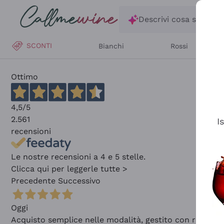
Salta al contenuto principale
Descrivi cosa stai ce
SCONTI
Bianchi
Rossi
Ottimo
4,5
/5
2.561
I
recensioni
Le nostre recensioni a 4 e 5 stelle.
Clicca qui per leggerle tutte >
Precedente
Successivo
Oggi
Acquisto semplice nelle modalità, gestito con rapidità 