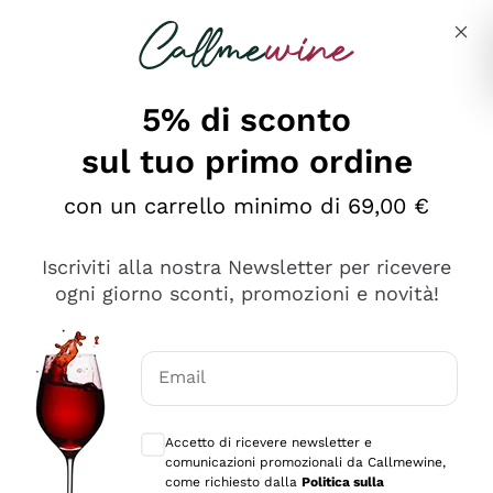
Salta al contenuto principale
Descrivi cosa stai cercando
5% di sconto
sul tuo primo ordine
Ottimo
con un carrello minimo di 69,00 €
4,5
/5
2.551
Iscriviti alla nostra Newsletter per ricevere
recensioni
ogni giorno sconti, promozioni e novità!
Le nostre recensioni a 4 e 5 stelle.
Clicca qui per leggerle tutte >
Email
Precedente
Successivo
Consensi opzionali per ricevere comunica
Accetto di ricevere newsletter e
Oggi
comunicazioni promozionali da Callmewine,
Perfetti e attenti al cliente
come richiesto dalla
Politica sulla