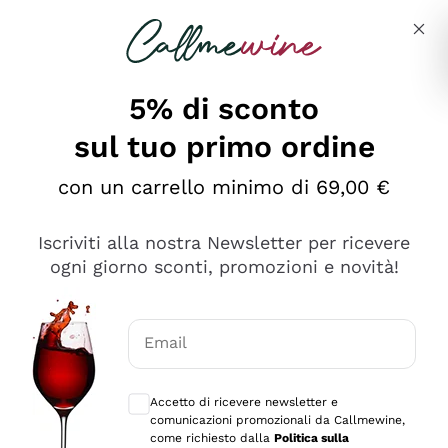
Salta al contenuto principale
Descrivi cosa stai cercando
5% di sconto
sul tuo primo ordine
Ottimo
con un carrello minimo di 69,00 €
4,5
/5
2.566
Iscriviti alla nostra Newsletter per ricevere
recensioni
ogni giorno sconti, promozioni e novità!
Le nostre recensioni a 4 e 5 stelle.
Clicca qui per leggerle tutte >
Email
Precedente
Successivo
Consensi opzionali per ricevere comunica
Accetto di ricevere newsletter e
Oggi
comunicazioni promozionali da Callmewine,
Ordine tutto ok, niente da dire a riguardo. Il sito in se
come richiesto dalla
Politica sulla