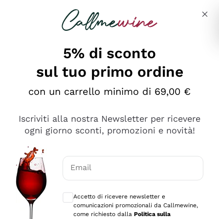
Salta al contenuto principale
Descrivi cosa stai cercando
5% di sconto
sul tuo primo ordine
Ottimo
con un carrello minimo di 69,00 €
4,5
/5
2.559
Iscriviti alla nostra Newsletter per ricevere
recensioni
ogni giorno sconti, promozioni e novità!
Le nostre recensioni a 4 e 5 stelle.
Clicca qui per leggerle tutte >
Email
Precedente
Successivo
Consensi opzionali per ricevere comunica
Accetto di ricevere newsletter e
Oggi
comunicazioni promozionali da Callmewine,
Il catalogo offre moltissime possibilità di scelta tra tanti
come richiesto dalla
Politica sulla