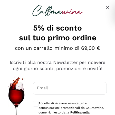
Salta al contenuto principale
Descrivi cosa stai cercando
5% di sconto
sul tuo primo ordine
Ottimo
con un carrello minimo di 69,00 €
4,5
/5
2.566
Iscriviti alla nostra Newsletter per ricevere
recensioni
ogni giorno sconti, promozioni e novità!
Le nostre recensioni a 4 e 5 stelle.
Clicca qui per leggerle tutte >
Email
Precedente
Successivo
Consensi opzionali per ricevere comunica
Accetto di ricevere newsletter e
Ieri
comunicazioni promozionali da Callmewine,
Ordine tutto ok, niente da dire a riguardo. Il sito in se
come richiesto dalla
Politica sulla