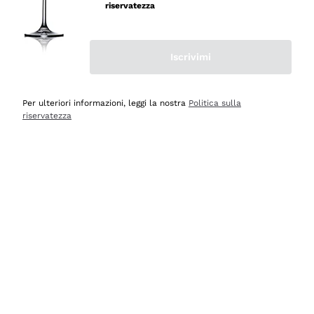
professionalità
riservatezza
Acquirente verificato
Iscrivimi
Oggi
Seri affidabili
Per ulteriori informazioni, leggi la nostra
Politica sulla
riservatezza
Acquirente verificato
Ieri
Il catalogo offre moltissime possibilità di scelta tra tanti
prodotti diversi e con un ampio range di prezzo. Le
indicazioni dei consulenti sono estremamente chiare e
conformi alle caratteristiche dei prodotti acquistati
Acquirente verificato