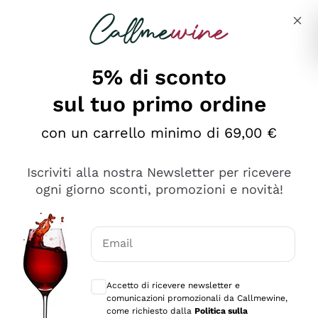
Salta al contenuto principale
Descrivi cosa stai cercando
5% di sconto
sul tuo primo ordine
Ottimo
con un carrello minimo di 69,00 €
4,5
/5
2.566
Iscriviti alla nostra Newsletter per ricevere
recensioni
ogni giorno sconti, promozioni e novità!
Le nostre recensioni a 4 e 5 stelle.
Clicca qui per leggerle tutte >
Email
Precedente
Successivo
Consensi opzionali per ricevere comunica
Accetto di ricevere newsletter e
Oggi
comunicazioni promozionali da Callmewine,
Ordine tutto ok, niente da dire a riguardo. Il sito in se
come richiesto dalla
Politica sulla