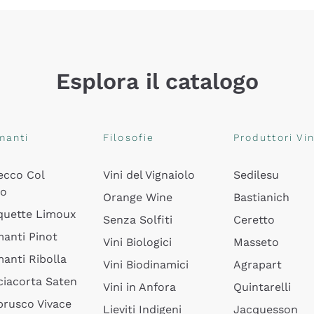
Esplora il catalogo
manti
Filosofie
Produttori Vin
ecco Col
Vini del Vignaiolo
Sedilesu
do
Orange Wine
Bastianich
quette Limoux
Senza Solfiti
Ceretto
anti Pinot
Vini Biologici
Masseto
anti Ribolla
Vini Biodinamici
Agrapart
ciacorta Saten
Vini in Anfora
Quintarelli
rusco Vivace
Lieviti Indigeni
Jacquesson