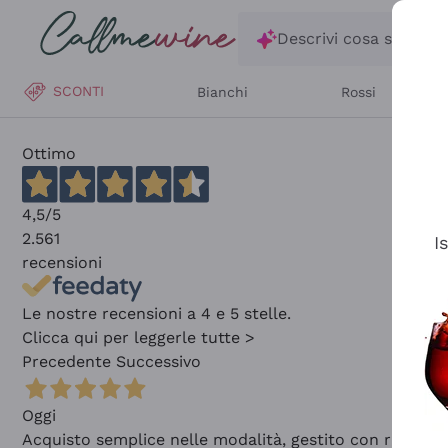
Salta al contenuto principale
Descrivi cosa stai ce
SCONTI
Bianchi
Rossi
Ottimo
4,5
/5
2.561
I
recensioni
Le nostre recensioni a 4 e 5 stelle.
Clicca qui per leggerle tutte >
Precedente
Successivo
Oggi
Acquisto semplice nelle modalità, gestito con rapidità 