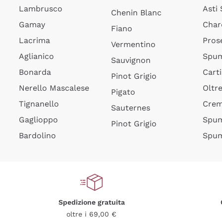
Lambrusco
Asti
Chenin Blanc
Gamay
Char
Fiano
Lacrima
Pros
Vermentino
Aglianico
Spum
Sauvignon
Bonarda
Cart
Pinot Grigio
Nerello Mascalese
Oltr
Pigato
Tignanello
Cre
Sauternes
Gaglioppo
Spum
Pinot Grigio
Bardolino
Spum
Spedizione gratuita
oltre i 69,00 €