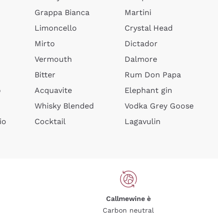
Grappa Bianca
Martini
Limoncello
Crystal Head
Mirto
Dictador
Vermouth
Dalmore
Bitter
Rum Don Papa
o
Acquavite
Elephant gin
Whisky Blended
Vodka Grey Goose
io
Cocktail
Lagavulin
Callmewine è
Carbon neutral