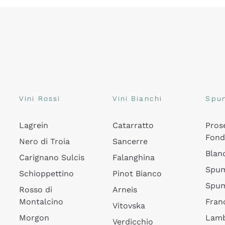
Vini Rossi
Vini Bianchi
Spu
Lagrein
Catarratto
Pros
Fon
Nero di Troia
Sancerre
Blan
Carignano Sulcis
Falanghina
Spum
Schioppettino
Pinot Bianco
Spum
Rosso di
Arneis
Montalcino
Fran
Vitovska
Morgon
Lamb
Verdicchio