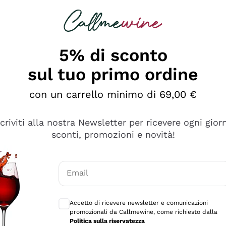
rcando
Champagne
Spumanti
Tutti i Vini
5% di sconto
sul tuo primo ordine
con un carrello minimo di 69,00 €
scriviti alla nostra Newsletter per ricevere ogni gior
sconti, promozioni e novità!
Email
Consensi opzionali per ricevere comunicaz
Accetto di ricevere newsletter e comunicazioni
promozionali da Callmewine, come richiesto dalla
e professionalità
Politica sulla riservatezza