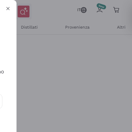
IT
Distillati
Provenienza
Altri
no
ioni e offerte personalizzate