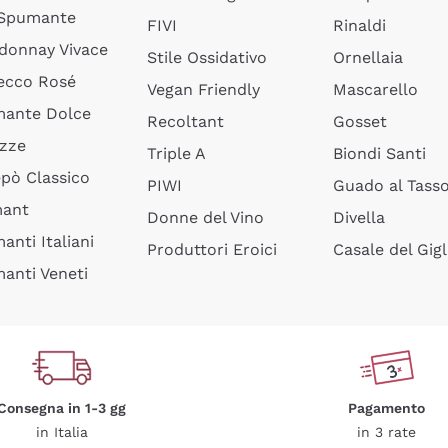
 Spumante
FIVI
Rinaldi
donnay Vivace
Stile Ossidativo
Ornellaia
ecco Rosé
Vegan Friendly
Mascarello
ante Dolce
Recoltant
Gosset
izze
Triple A
Biondi Santi
epò Classico
PIWI
Guado al Tass
mant
Donne del Vino
Divella
anti Italiani
Produttori Eroici
Casale del Gigl
anti Veneti
Consegna in 1-3 gg
Pagamento
in Italia
in 3 rate