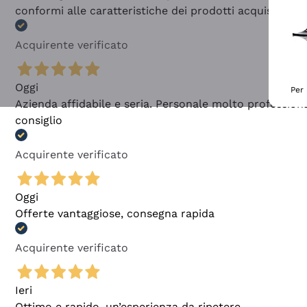
conformi alle caratteristiche dei prodotti acquistati
Acquirente verificato
Oggi
Per 
Azienda affidabile e seria. Personale molto profession
consiglio
Acquirente verificato
Oggi
Offerte vantaggiose, consegna rapida
Acquirente verificato
Ieri
Ottimo e rapido, un’esperienza da ripetere