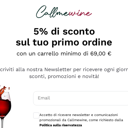
rcando
Champagne
Spumanti
Tutti i Vini
5% di sconto
sul tuo primo ordine
con un carrello minimo di 69,00 €
scriviti alla nostra Newsletter per ricevere ogni gior
sconti, promozioni e novità!
Email
Consensi opzionali per ricevere comunicaz
Accetto di ricevere newsletter e comunicazioni
promozionali da Callmewine, come richiesto dalla
tanti prodotti diversi e con un ampio range di prezzo. Le 
Politica sulla riservatezza