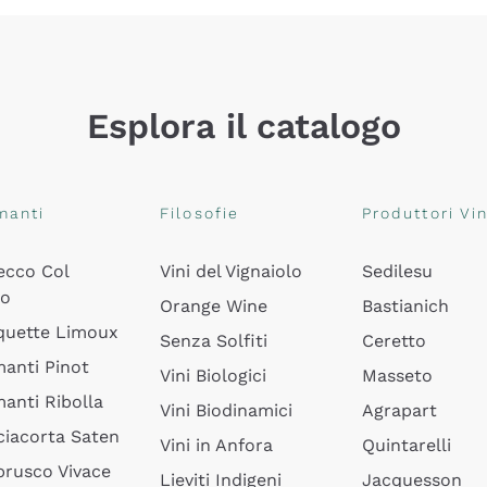
Esplora il catalogo
manti
Filosofie
Produttori Vin
ecco Col
Vini del Vignaiolo
Sedilesu
do
Orange Wine
Bastianich
quette Limoux
Senza Solfiti
Ceretto
anti Pinot
Vini Biologici
Masseto
anti Ribolla
Vini Biodinamici
Agrapart
ciacorta Saten
Vini in Anfora
Quintarelli
rusco Vivace
Lieviti Indigeni
Jacquesson