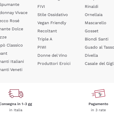
 Spumante
FIVI
Rinaldi
donnay Vivace
Stile Ossidativo
Ornellaia
ecco Rosé
Vegan Friendly
Mascarello
ante Dolce
Recoltant
Gosset
izze
Triple A
Biondi Santi
epò Classico
PIWI
Guado al Tass
mant
Donne del Vino
Divella
anti Italiani
Produttori Eroici
Casale del Gigl
anti Veneti
Consegna in 1-3 gg
Pagamento
in Italia
in 3 rate