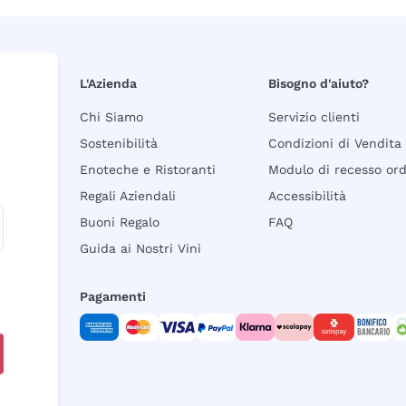
L'Azienda
Bisogno d'aiuto?
Chi Siamo
Servizio clienti
Sostenibilità
Condizioni di Vendita
Enoteche e Ristoranti
Modulo di recesso or
Regali Aziendali
Accessibilità
Buoni Regalo
FAQ
Guida ai Nostri Vini
Pagamenti