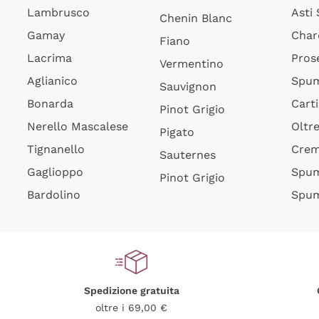
Lambrusco
Asti
Chenin Blanc
Gamay
Char
Fiano
Lacrima
Pros
Vermentino
Aglianico
Spum
Sauvignon
Bonarda
Cart
Pinot Grigio
Nerello Mascalese
Oltr
Pigato
Tignanello
Cre
Sauternes
Gaglioppo
Spum
Pinot Grigio
Bardolino
Spum
Spedizione gratuita
oltre i 69,00 €