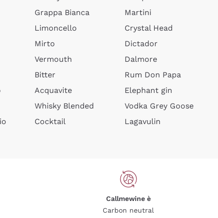
Grappa Bianca
Martini
Limoncello
Crystal Head
Mirto
Dictador
Vermouth
Dalmore
Bitter
Rum Don Papa
o
Acquavite
Elephant gin
Whisky Blended
Vodka Grey Goose
io
Cocktail
Lagavulin
Callmewine è
Carbon neutral