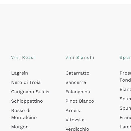
Vini Rossi
Vini Bianchi
Spu
Lagrein
Catarratto
Pros
Fon
Nero di Troia
Sancerre
Blan
Carignano Sulcis
Falanghina
Spum
Schioppettino
Pinot Bianco
Spum
Rosso di
Arneis
Montalcino
Fran
Vitovska
Morgon
Lamb
Verdicchio