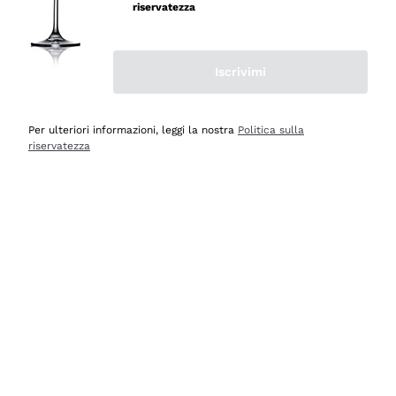
professionalità
riservatezza
Acquirente verificato
Iscrivimi
Ieri
Seri affidabili
Per ulteriori informazioni, leggi la nostra
Politica sulla
riservatezza
Acquirente verificato
Ieri
Il catalogo offre moltissime possibilità di scelta tra tanti
prodotti diversi e con un ampio range di prezzo. Le
indicazioni dei consulenti sono estremamente chiare e
conformi alle caratteristiche dei prodotti acquistati
Acquirente verificato