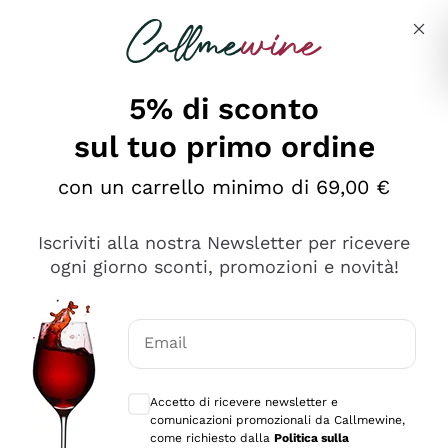
Salta al contenuto principale
Descrivi cosa stai cercando
5% di sconto
sul tuo primo ordine
Ottimo
con un carrello minimo di 69,00 €
4,5
/5
2.561
Iscriviti alla nostra Newsletter per ricevere
recensioni
ogni giorno sconti, promozioni e novità!
Le nostre recensioni a 4 e 5 stelle.
Clicca qui per leggerle tutte >
Email
Precedente
Successivo
Consensi opzionali per ricevere comunica
Accetto di ricevere newsletter e
Oggi
comunicazioni promozionali da Callmewine,
Acquisto semplice nelle modalità, gestito con rapidità e
come richiesto dalla
Politica sulla