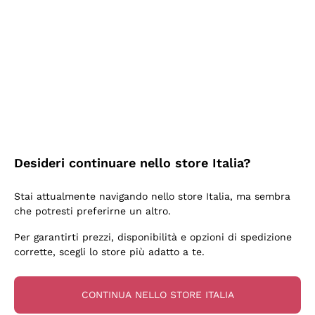
2 Giorni Fa
Semplice nell'uso, puntuali e veloci.
Acquirente verificato
2 Giorni Fa
Ottima come sempre!
Desideri continuare nello store Italia?
Acquirente verificato
Stai attualmente navigando nello store Italia, ma sembra
che potresti preferirne un altro.
3 Giorni Fa
Per garantirti prezzi, disponibilità e opzioni di spedizione
Buona esperienza
corrette, scegli lo store più adatto a te.
Acquirente verificato
CONTINUA NELLO STORE ITALIA