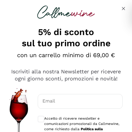
Salta al contenuto principale
Descrivi cosa stai cercando
5% di sconto
sul tuo primo ordine
Ottimo
con un carrello minimo di 69,00 €
4,5
/5
2.559
Iscriviti alla nostra Newsletter per ricevere
recensioni
ogni giorno sconti, promozioni e novità!
Le nostre recensioni a 4 e 5 stelle.
Clicca qui per leggerle tutte >
Email
Precedente
Successivo
Consensi opzionali per ricevere comunica
Accetto di ricevere newsletter e
Oggi
comunicazioni promozionali da Callmewine,
Il catalogo offre moltissime possibilità di scelta tra tanti
come richiesto dalla
Politica sulla