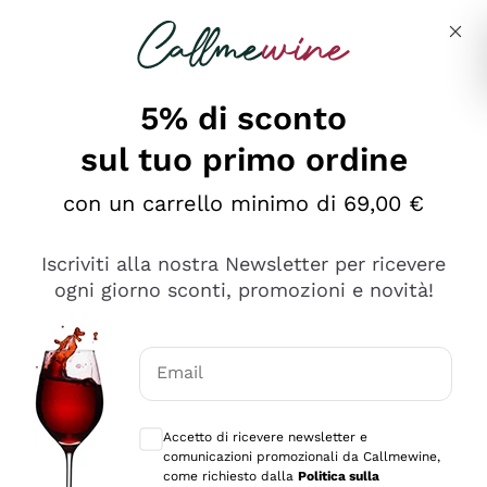
Salta al contenuto principale
Descrivi cosa stai cercando
5% di sconto
sul tuo primo ordine
Ottimo
con un carrello minimo di 69,00 €
4,5
/5
2.551
Iscriviti alla nostra Newsletter per ricevere
recensioni
ogni giorno sconti, promozioni e novità!
Le nostre recensioni a 4 e 5 stelle.
Clicca qui per leggerle tutte >
Email
Precedente
Successivo
Consensi opzionali per ricevere comunica
Accetto di ricevere newsletter e
Oggi
comunicazioni promozionali da Callmewine,
Perfetti e attenti al cliente
come richiesto dalla
Politica sulla